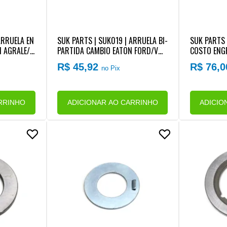
ARRUELA EN
SUK PARTS | SUK019 | ARRUELA BI-
SUK PARTS 
 AGRALE/F
PARTIDA CAMBIO EATON FORD/VW/
COSTO ENG
 FSO4305/
MB
ATON FS50
R$ 45,92
R$ 76,
no Pix
2X67X6MM)
RRINHO
ADICIONAR AO CARRINHO
ADICIO