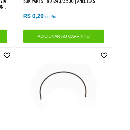
VIA
SUK PARTS | N0124373.500 | ANEL ELAST
ONE
IO)
R$ 0,29
no Pix
ADICIONAR AO CARRINHO