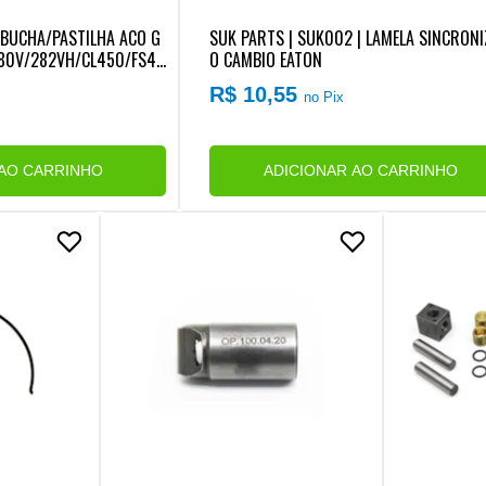
 BUCHA/PASTILHA ACO G
SUK PARTS | SUK002 | LAMELA SINCRON
280V/282VH/CL450/FS40
O CAMBIO EATON
R$ 10,55
no Pix
 AO CARRINHO
ADICIONAR AO CARRINHO