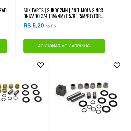
IZAD
SUK PARTS | SUK002MN | ANEL MOLA SINCR
ONIZADO 3/4 (3M/4M) E 5/RE (5M/RE) FORD
/VW/MB/AGRALE CAMBIO EATON FSO4305/FS
R$ 5,20
no Pix
O4405 (MENOR)
ADICIONAR AO CARRINHO