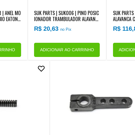
 | ANEL MO
SUK PARTS | SUK006 | PINO POSIC
SUK PARTS 
IO EATON (
IONADOR TRAMBULADOR ALAVANC
ALAVANCA C
A CAMBIO FORD/VW/MB CAMBIO EA
TEMA BUCH
R$ 20,63
R$ 116
no Pix
TON FSO4405 (MEDIDA PINO 16MM
)
RRINHO
ADICIONAR AO CARRINHO
ADICIO