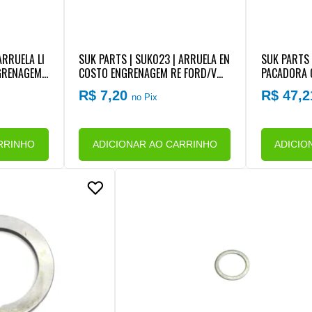
ARRUELA LI
SUK PARTS | SUK023 | ARRUELA EN
SUK PARTS 
NGRENAGEM
COSTO ENGRENAGEM RE FORD/VW
PACADORA 
ATON CL45
CAMBIO EATON 280V/CL450/FS40
GEM 3M FO
R$ 7,20
R$ 47,
no Pix
05/FS4205 (29,50X54MM)
S4005/FS4
RRINHO
ADICIONAR AO CARRINHO
ADICIO