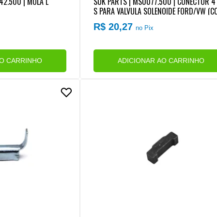
2.500 | MOLA L
SUK PARTS | MS0077.500 | CONECTOR 4 
S PARA VALVULA SOLENOIDE FORD/VW (C
CTOR REDONDO) (REPARO RAPIDO) (SEM F
R$ 20,27
no Pix
AO CARRINHO
ADICIONAR AO CARRINHO