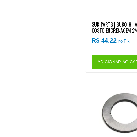
SUK PARTS | SUK018 | 
COSTO ENGRENAGEM 2M
ORD/VW CAMBIO EATON
R$ 44,22
no Pix
FSO4405/FSO4505 (4
ADICIONAR AO CA