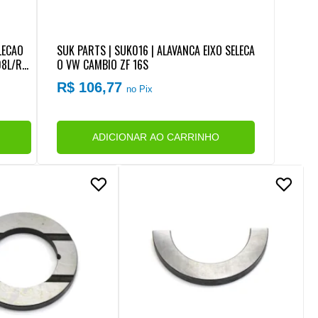
ELECAO
SUK PARTS | SUK016 | ALAVANCA EIXO SELECA
08L/RT
O VW CAMBIO ZF 16S
R$ 106,77
no Pix
ADICIONAR AO CARRINHO