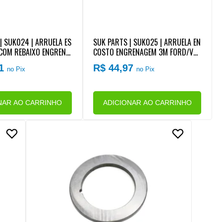
| SUK024 | ARRUELA ES
SUK PARTS | SUK025 | ARRUELA EN
COM REBAIXO ENGRENA
COSTO ENGRENAGEM 3M FORD/VW
RD/VW CAMBIO EATON F
/MB/AGRALE/IVECO CAMBIO EATON
21
R$ 44,97
no Pix
no Pix
205
FSO4305/FSO4405/FSO4505
NAR AO CARRINHO
ADICIONAR AO CARRINHO