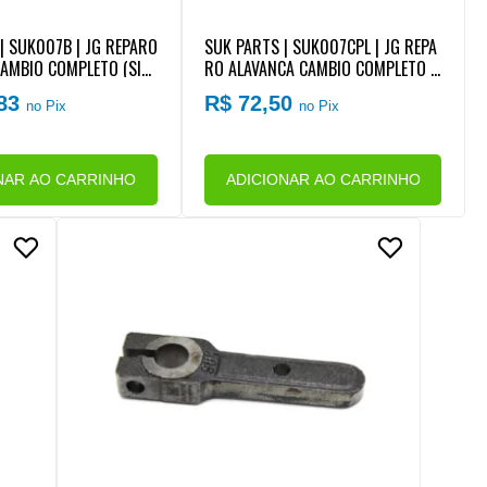
| SUK007B | JG REPARO
SUK PARTS | SUK007CPL | JG REPA
AMBIO COMPLETO (SIS
RO ALAVANCA CAMBIO COMPLETO (
A)
SISTEMA ROLAMENTO)
,83
R$ 72,50
no Pix
no Pix
NAR AO CARRINHO
ADICIONAR AO CARRINHO