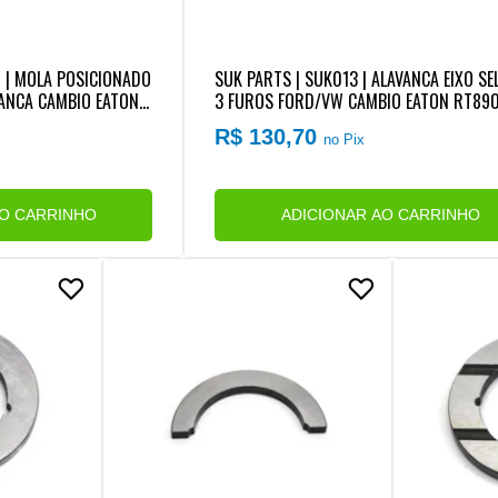
 | MOLA POSICIONADO
SUK PARTS | SUK013 | ALAVANCA EIXO S
NCA CAMBIO EATON F
3 FUROS FORD/VW CAMBIO EATON RT89
11710L/RT7608L/RT12913/RT14918
R$ 130,70
no Pix
AO CARRINHO
ADICIONAR AO CARRINHO