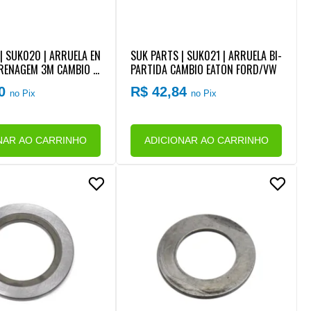
| SUK020 | ARRUELA EN
SUK PARTS | SUK021 | ARRUELA BI-
RENAGEM 3M CAMBIO E
PARTIDA CAMBIO EATON FORD/VW
05/FS5205/FSB5305
00
R$ 42,84
no Pix
no Pix
NAR AO CARRINHO
ADICIONAR AO CARRINHO