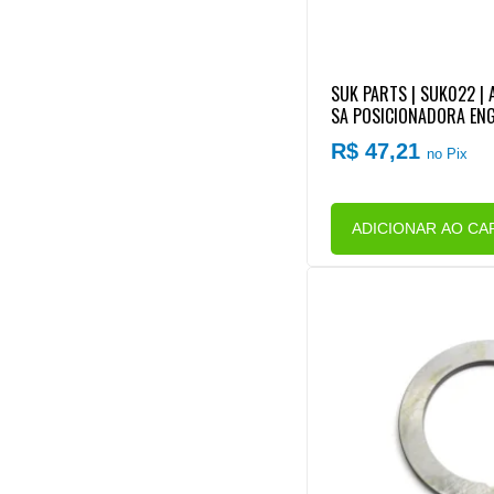
SUK PARTS | SUK022 | 
SA POSICIONADORA E
3M FORD/VW CAMBIO E
R$ 47,21
no Pix
0
ADICIONAR AO CA