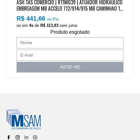
ASH TAS COMERCIO | R11M039 | ATUADOR HIDRAULICO
EMBREAGEM MB ACCELO 712/914/915 MB CAMINHAO 12
15C/1218/1620/1718/1725/2428 MB ONIBUS OF1722 C/
R$ 441,66
no Pix
CX CAMBIO ZF/EATON/G60/G85/G221/G231
ou em
4x
de
R$ 113,83
sem juros
Produto esgotado
AVISE-ME