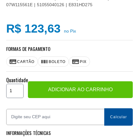
07W115561E
51055040126
E831HD275
R$ 123,63
no Pix
FORMAS DE PAGAMENTO
CARTÃO
BOLETO
PIX
Quantidade
ADICIONAR AO CARRINHO
INFORMAÇÕES TÉCNICAS