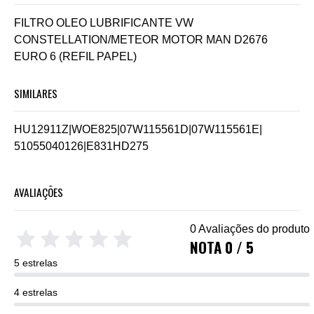
FILTRO OLEO LUBRIFICANTE VW
CONSTELLATION/METEOR MOTOR MAN D2676
EURO 6 (REFIL PAPEL)
SIMILARES
HU12911Z
|
WOE825
|
07W115561D
|
07W115561E
|
51055040126
|
E831HD275
AVALIAÇÕES
0 Avaliações do produto
NOTA 0 / 5
5 estrelas
4 estrelas