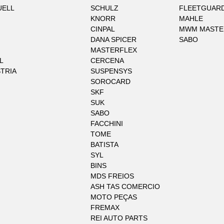
UELL
SCHULZ
FLEETGUAR
KNORR
MAHLE
CINPAL
MWM MASTE
DANA SPICER
SABO
MASTERFLEX
L
CERCENA
STRIA
SUSPENSYS
SOROCARD
SKF
SUK
SABO
FACCHINI
TOME
BATISTA
SYL
BINS
MDS FREIOS
ASH TAS COMERCIO
MOTO PEÇAS
FREMAX
REI AUTO PARTS