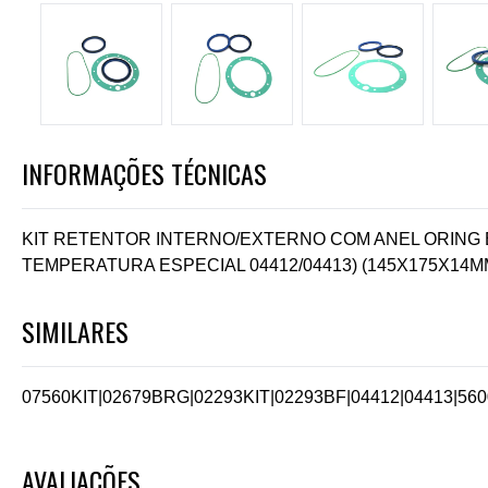
INFORMAÇÕES TÉCNICAS
KIT RETENTOR INTERNO/EXTERNO COM ANEL ORING E
TEMPERATURA ESPECIAL 04412/04413) (145X175X14M
SIMILARES
07560KIT
|
02679BRG
|
02293KIT
|
02293BF
|
04412
|
04413
|
560
AVALIAÇÕES