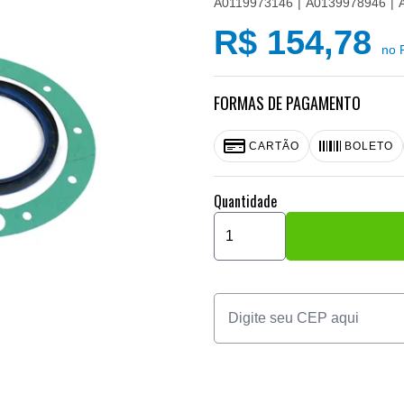
A0119973146
A0139978946
R$ 154,78
no 
FORMAS DE PAGAMENTO
CARTÃO
BOLETO
Quantidade