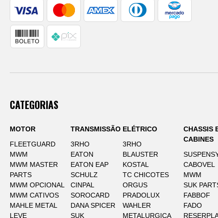
CATEGORIAS
MOTOR
TRANSMISSÃO
ELÉTRICO
CHASSIS 
CABINES
FLEETGUARD
3RHO
3RHO
MWM
EATON
BLAUSTER
SUSPENS
MWM MASTER
EATON EAP
KOSTAL
CABOVEL
PARTS
SCHULZ
TC CHICOTES
MWM
MWM OPCIONAL
CINPAL
ORGUS
SUK PART
MWM CATIVOS
SOROCARD
PRADOLUX
FABBOF
MAHLE METAL
DANA SPICER
WAHLER
FADO
LEVE
SUK
METALURGICA
RESERPLA