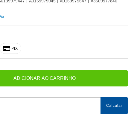
A0139979447
A0159979045
A0169975647
A3509977846
Pix
PIX
ADICIONAR AO CARRINHO