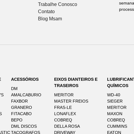
semana 
Trabalhe Conosco
process
Contato
Blog Msam
E
ACESSÓRIOS
EIXOS DIANTEIROS E
LUBRIFICAN
TRASEIROS
QUÍMICOS
DM
YS
AMALCABURIO
MERITOR
WD-40
FAXBOR
MASTER FREIOS
SIEGER
GRANERO
FRAS-LE
MERITOR
S
FITACABO
LONAFLEX
MAXON
BEPO
COBREQ
COBREQ
DML DISCOS
DELLA ROSA
CUMMINS
STIC
TACOGRAFOS
DRIVEWAY
EATON