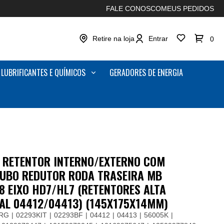
FALE CONOSCO
MEUS PEDIDOS
Retire na loja
Entrar
0
LUBRIFICANTES E QUÍMICOS
GERADORES DE ENERGIA
IT RETENTOR INTERNO/EXTERNO COM
 CUBO REDUTOR RODA TRASEIRA MB
 EIXO HD7/HL7 (RETENTORES ALTA
AL 04412/04413) (145X175X14MM)
BRG
02293KIT
02293BF
04412
04413
56005K