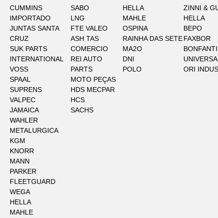
CUMMINS
SABO
HELLA
ZINNI & G
IMPORTADO
LNG
MAHLE
HELLA
JUNTAS SANTA
FTE VALEO
OSPINA
BEPO
CRUZ
ASH TAS
RAINHA DAS SETE
FAXBOR
SUK PARTS
COMERCIO
MA2O
BONFANTI
INTERNATIONAL
REI AUTO
DNI
UNIVERSA
VOSS
PARTS
POLO
ORI INDU
SPAAL
MOTO PEÇAS
SUPRENS
HDS MECPAR
VALPEC
HCS
JAMAICA
SACHS
WAHLER
METALURGICA
KGM
KNORR
MANN
PARKER
FLEETGUARD
WEGA
HELLA
MAHLE