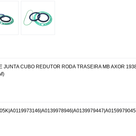
 JUNTA CUBO REDUTOR RODA TRASEIRA MB AXOR 1938/
M)
05K
|
A0119973146
|
A0139978946
|
A0139979447
|
A0159979045