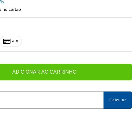
Pix
 no cartão
PIX
ADICIONAR AO CARRINHO