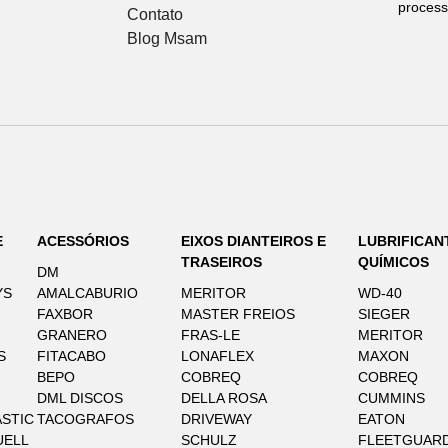
process
Contato
Blog Msam
E
ACESSÓRIOS
EIXOS DIANTEIROS E
LUBRIFICAN
TRASEIROS
QUÍMICOS
DM
YS
AMALCABURIO
MERITOR
WD-40
FAXBOR
MASTER FREIOS
SIEGER
GRANERO
FRAS-LE
MERITOR
S
FITACABO
LONAFLEX
MAXON
BEPO
COBREQ
COBREQ
DML DISCOS
DELLA ROSA
CUMMINS
STIC
TACOGRAFOS
DRIVEWAY
EATON
UELL
SCHULZ
FLEETGUAR