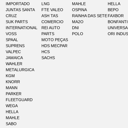
IMPORTADO
LNG
MAHLE
HELLA
JUNTAS SANTA
FTE VALEO
OSPINA
BEPO
CRUZ
ASH TAS
RAINHA DAS SETE
FAXBOR
SUK PARTS
COMERCIO
MA2O
BONFANTI
INTERNATIONAL
REI AUTO
DNI
UNIVERSA
VOSS
PARTS
POLO
ORI INDU
SPAAL
MOTO PEÇAS
SUPRENS
HDS MECPAR
VALPEC
HCS
JAMAICA
SACHS
WAHLER
METALURGICA
KGM
KNORR
MANN
PARKER
FLEETGUARD
WEGA
HELLA
MAHLE
SABO