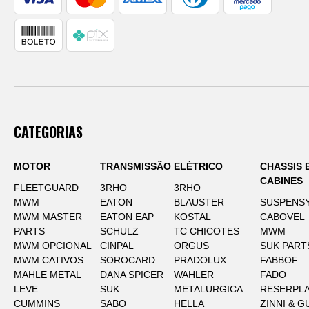
CATEGORIAS
MOTOR
TRANSMISSÃO
ELÉTRICO
CHASSIS 
CABINES
FLEETGUARD
3RHO
3RHO
MWM
EATON
BLAUSTER
SUSPENS
MWM MASTER
EATON EAP
KOSTAL
CABOVEL
PARTS
SCHULZ
TC CHICOTES
MWM
MWM OPCIONAL
CINPAL
ORGUS
SUK PART
MWM CATIVOS
SOROCARD
PRADOLUX
FABBOF
MAHLE METAL
DANA SPICER
WAHLER
FADO
LEVE
SUK
METALURGICA
RESERPLA
CUMMINS
SABO
HELLA
ZINNI & G