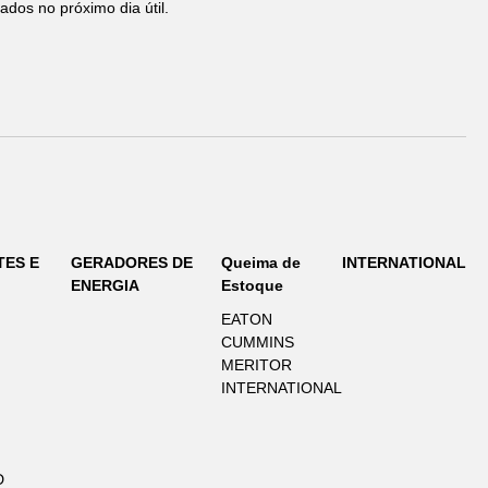
ados no próximo dia útil.
TES E
GERADORES DE
Queima de
INTERNATIONAL
ENERGIA
Estoque
EATON
CUMMINS
MERITOR
INTERNATIONAL
D