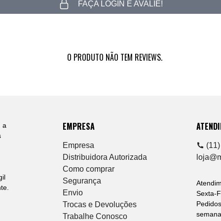
FAÇA LOGIN E AVALIE!
O PRODUTO NÃO TEM REVIEWS.
EMPRESA
ATEND
 a
s
Empresa
(11)
Distribuidora Autorizada
loja@
Como comprar
il
Segurança
Atendi
te.
Envio
Sexta-F
Pedidos
Trocas e Devoluções
semana 
Trabalhe Conosco