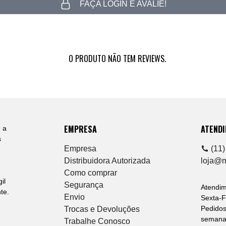
FAÇA LOGIN E AVALIE!
O PRODUTO NÃO TEM REVIEWS.
EMPRESA
ATEND
 a
s
Empresa
(11)
Distribuidora Autorizada
loja@
Como comprar
il
Segurança
Atendi
te.
Envio
Sexta-F
Pedidos
Trocas e Devoluções
semana 
Trabalhe Conosco