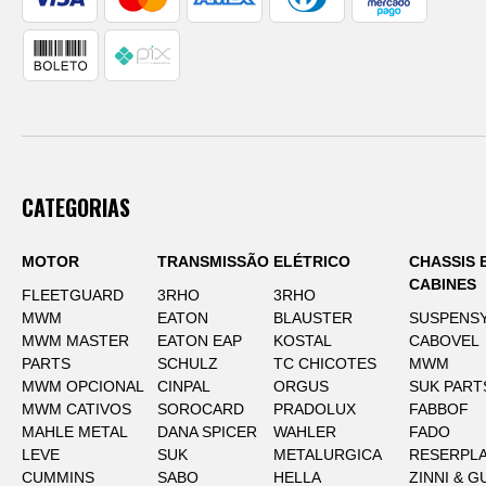
CATEGORIAS
MOTOR
TRANSMISSÃO
ELÉTRICO
CHASSIS 
CABINES
FLEETGUARD
3RHO
3RHO
MWM
EATON
BLAUSTER
SUSPENS
MWM MASTER
EATON EAP
KOSTAL
CABOVEL
PARTS
SCHULZ
TC CHICOTES
MWM
MWM OPCIONAL
CINPAL
ORGUS
SUK PART
MWM CATIVOS
SOROCARD
PRADOLUX
FABBOF
MAHLE METAL
DANA SPICER
WAHLER
FADO
LEVE
SUK
METALURGICA
RESERPLA
CUMMINS
SABO
HELLA
ZINNI & G