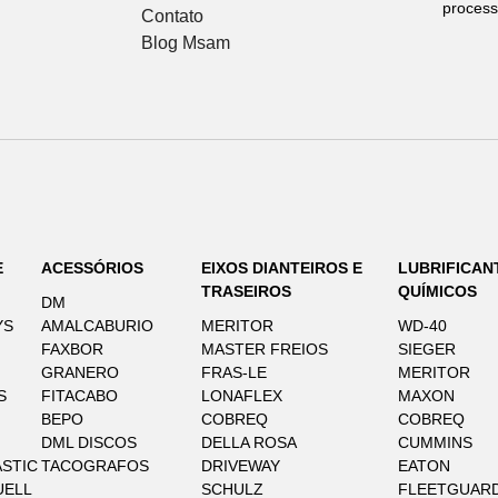
process
Contato
Blog Msam
E
ACESSÓRIOS
EIXOS DIANTEIROS E
LUBRIFICAN
TRASEIROS
QUÍMICOS
DM
YS
AMALCABURIO
MERITOR
WD-40
FAXBOR
MASTER FREIOS
SIEGER
GRANERO
FRAS-LE
MERITOR
S
FITACABO
LONAFLEX
MAXON
BEPO
COBREQ
COBREQ
DML DISCOS
DELLA ROSA
CUMMINS
STIC
TACOGRAFOS
DRIVEWAY
EATON
UELL
SCHULZ
FLEETGUAR