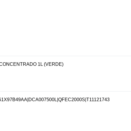
CONCENTRADO 1L (VERDE)
G1X97B49AA
|
DCA007500L
|
QFEC2000S
|
T11121743