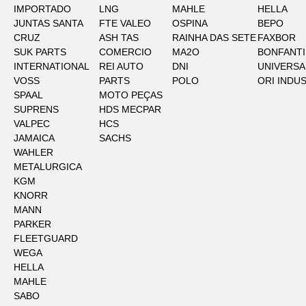
IMPORTADO
LNG
MAHLE
HELLA
JUNTAS SANTA
FTE VALEO
OSPINA
BEPO
CRUZ
ASH TAS
RAINHA DAS SETE
FAXBOR
SUK PARTS
COMERCIO
MA2O
BONFANTI
INTERNATIONAL
REI AUTO
DNI
UNIVERSA
VOSS
PARTS
POLO
ORI INDU
SPAAL
MOTO PEÇAS
SUPRENS
HDS MECPAR
VALPEC
HCS
JAMAICA
SACHS
WAHLER
METALURGICA
KGM
KNORR
MANN
PARKER
FLEETGUARD
WEGA
HELLA
MAHLE
SABO