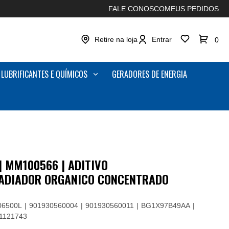
FALE CONOSCO
MEUS PEDIDOS
Retire na loja
Entrar
0
LUBRIFICANTES E QUÍMICOS
GERADORES DE ENERGIA
 MM100566 | ADITIVO
RADIADOR ORGANICO CONCENTRADO
06500L
901930560004
901930560011
BG1X97B49AA
1121743