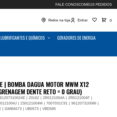
FALE CONOSCO
MEUS PEDIDOS
Retire na loja
Entrar
0
LUBRIFICANTES E QUÍMICOS
GERADORES DE ENERGIA
4E | BOMBA DAGUA MOTOR MWM X12
NGRENAGEM DENTE RETO = 0 GRAU)
61207310024E
20162
2R0121004A
2R0121004F
S0121004J
2S0121004M
7007031C91
961207310086
E
GMBA573
UB0573
VBD585