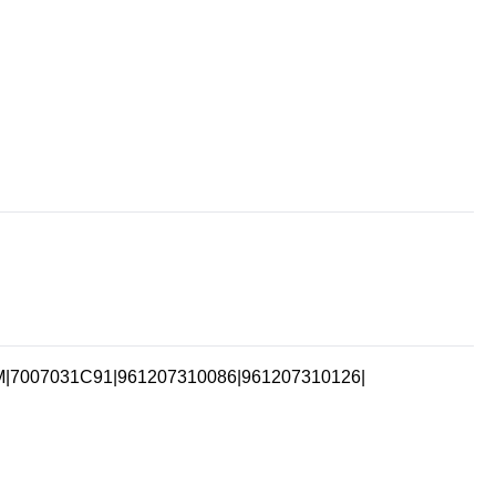
M
|
7007031C91
|
961207310086
|
961207310126
|