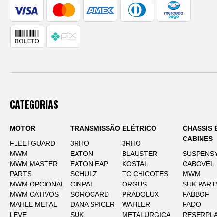
CATEGORIAS
MOTOR
TRANSMISSÃO
ELÉTRICO
CHASSIS 
CABINES
FLEETGUARD
3RHO
3RHO
MWM
EATON
BLAUSTER
SUSPENS
MWM MASTER
EATON EAP
KOSTAL
CABOVEL
PARTS
SCHULZ
TC CHICOTES
MWM
MWM OPCIONAL
CINPAL
ORGUS
SUK PART
MWM CATIVOS
SOROCARD
PRADOLUX
FABBOF
MAHLE METAL
DANA SPICER
WAHLER
FADO
LEVE
SUK
METALURGICA
RESERPLA