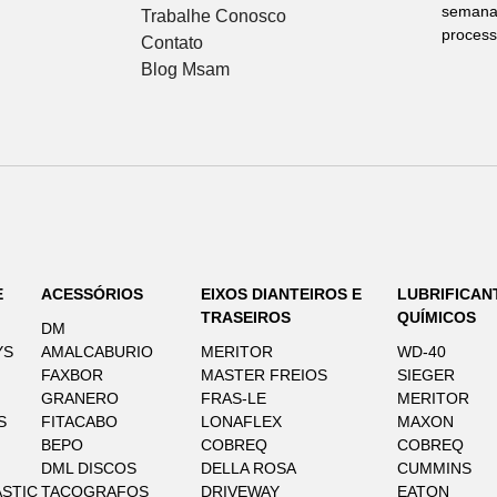
semana 
Trabalhe Conosco
process
Contato
Blog Msam
E
ACESSÓRIOS
EIXOS DIANTEIROS E
LUBRIFICAN
TRASEIROS
QUÍMICOS
DM
YS
AMALCABURIO
MERITOR
WD-40
FAXBOR
MASTER FREIOS
SIEGER
GRANERO
FRAS-LE
MERITOR
S
FITACABO
LONAFLEX
MAXON
BEPO
COBREQ
COBREQ
DML DISCOS
DELLA ROSA
CUMMINS
STIC
TACOGRAFOS
DRIVEWAY
EATON