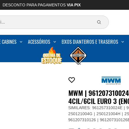
DESCONTO PARA PAGAMENTOS
VIA PIX
E CABINES
ACESSÓRIOS
EIXOS DIANTEIROS E TRASEIROS
MWM | 96120731002
4CIL/6CIL EURO 3 (E
SIMILARES:
961257310024E
9
2S0121004G
2S0121004H
2
961207310126
961207310126