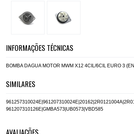
INFORMAÇÕES TÉCNICAS
BOMBA DAGUA MOTOR MWM X12 4CIL/6CIL EURO 3 (
SIMILARES
961257310024E
|
961207310024E
|
20162
|
2R0121004A
|
2R0
961207310126E
|
GMBA573
|
UB0573
|
VBD585
AVALIAÇÕES