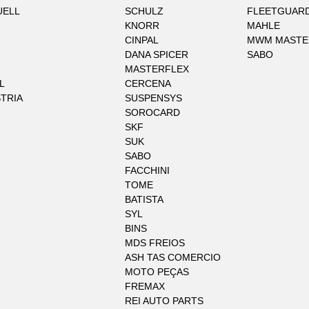
UELL
SCHULZ
FLEETGUAR
KNORR
MAHLE
CINPAL
MWM MASTE
DANA SPICER
SABO
MASTERFLEX
L
CERCENA
STRIA
SUSPENSYS
SOROCARD
SKF
SUK
SABO
FACCHINI
TOME
BATISTA
SYL
BINS
MDS FREIOS
ASH TAS COMERCIO
MOTO PEÇAS
FREMAX
REI AUTO PARTS