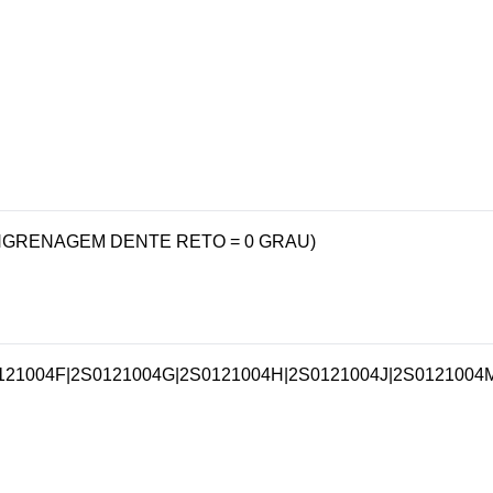
ENGRENAGEM DENTE RETO = 0 GRAU)
121004F
|
2S0121004G
|
2S0121004H
|
2S0121004J
|
2S0121004