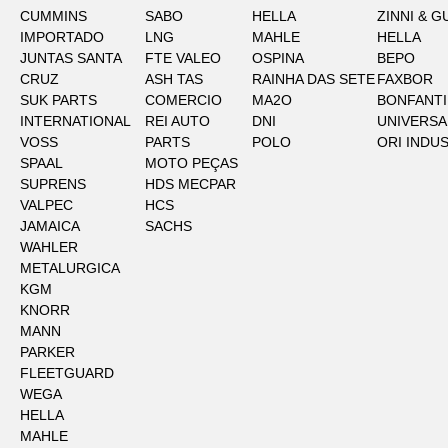
CUMMINS
SABO
HELLA
ZINNI & G
IMPORTADO
LNG
MAHLE
HELLA
JUNTAS SANTA
FTE VALEO
OSPINA
BEPO
CRUZ
ASH TAS
RAINHA DAS SETE
FAXBOR
SUK PARTS
COMERCIO
MA2O
BONFANTI
INTERNATIONAL
REI AUTO
DNI
UNIVERSA
VOSS
PARTS
POLO
ORI INDU
SPAAL
MOTO PEÇAS
SUPRENS
HDS MECPAR
VALPEC
HCS
JAMAICA
SACHS
WAHLER
METALURGICA
KGM
KNORR
MANN
PARKER
FLEETGUARD
WEGA
HELLA
MAHLE