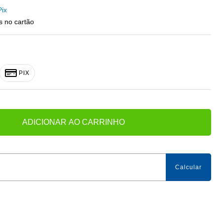
Pix
s no cartão
PIX
ADICIONAR AO CARRINHO