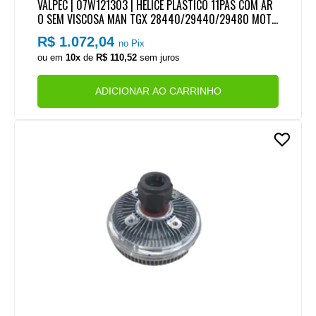
VALPEC | 07W121303 | HELICE PLASTICO 11PAS COM AR
O SEM VISCOSA MAN TGX 28440/29440/29480 MOTO
R D26 EURO 5
R$ 1.072,04
no Pix
ou em
10x
de
R$ 110,52
sem juros
ADICIONAR AO CARRINHO