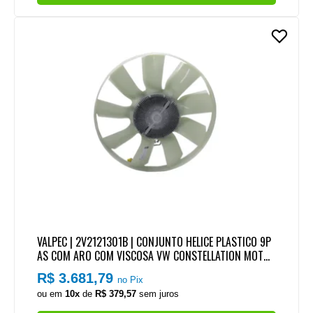
VALPEC | 2V2121301B | CONJUNTO HELICE PLASTICO 9P
AS COM ARO COM VISCOSA VW CONSTELLATION MOTO
R CUMMINS SERIE ISL 8.9 EURO 5 400CV (704MM)
R$ 3.681,79
no Pix
ou em
10x
de
R$ 379,57
sem juros