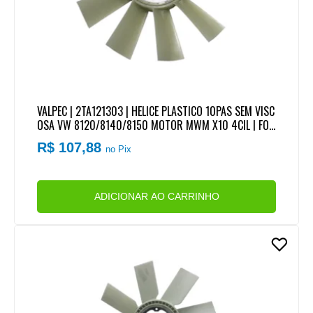
VALPEC | 2TA121303 | HELICE PLASTICO 10PAS SEM VISC
OSA VW 8120/8140/8150 MOTOR MWM X10 4CIL | FOR
D CARGO 814/815 MOTOR CUMMINS SERIE B/BT 4CIL
R$ 107,88
no Pix
MECANICO (508MM)
ADICIONAR AO CARRINHO