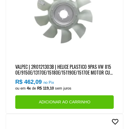
VALPEC | 2R0121303B | HELICE PLASTICO 9PAS VW 815
0E/9150E/13170E/15180E/151190E/15170E MOTOR CUM
MINS SERIE ISB (560MM)
R$ 462,09
no Pix
ou em
4x
de
R$ 119,10
sem juros
ADICIONAR AO CARRINHO