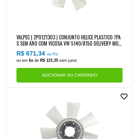
VALPEC | 2P0121303 | CONJUNTO HELICE PLASTICO 7PA
S SEM ARO COM VICOSA VW 5140/8150 DELIVERY MOT
OR MWM SPRINT 4.08 (490MM)
R$ 671,34
no Pix
ou em
6x
de
R$ 115,35
sem juros
ADICIONAR AO CARRINHO