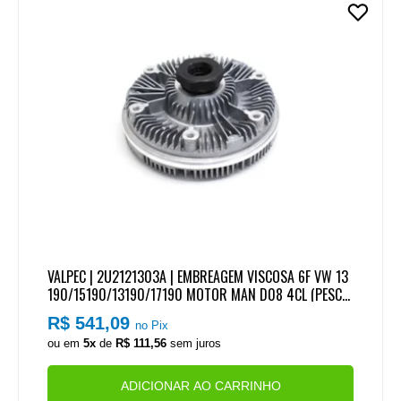
VALPEC | 2U2121303A | EMBREAGEM VISCOSA 6F VW 13
190/15190/13190/17190 MOTOR MAN D08 4CL (PESCO
CO CURTO)
R$ 541,09
no Pix
ou em
5x
de
R$ 111,56
sem juros
ADICIONAR AO CARRINHO