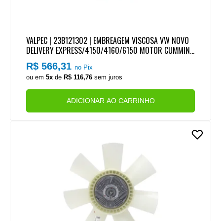
VALPEC | 23B121302 | EMBREAGEM VISCOSA VW NOVO
DELIVERY EXPRESS/4150/4160/6150 MOTOR CUMMINS
SERIE ISF 2.8 4CIL EURO 5
R$ 566,31
no Pix
ou em
5x
de
R$ 116,76
sem juros
ADICIONAR AO CARRINHO