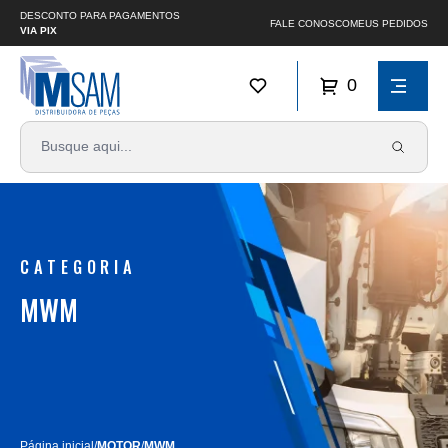
DESCONTO PARA PAGAMENTOS
FALE CONOSCO
MEUS PEDIDOS
VIA PIX
0
CATEGORIA
MWM
Página inicial
/
MOTOR
/
MWM