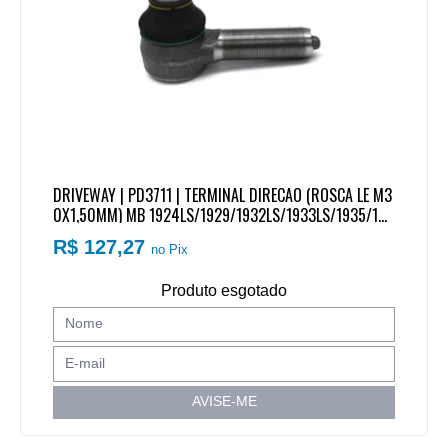
DRIVEWAY | PD3711 | TERMINAL DIRECAO (ROSCA LE M3
0X1,50MM) MB 1924LS/1929/1932LS/1933LS/1935/193
8
R$ 127,27
no Pix
Produto esgotado
AVISE-ME