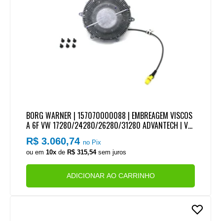
BORG WARNER | 157070000088 | EMBREAGEM VISCOS
A 6F VW 17280/24280/26280/31280 ADVANTECH | VW
ONIBUS ONIBUS 17260OD MOTOR MAN D08 (COM CHIC
R$ 3.060,74
no Pix
OTE)
ou em
10x
de
R$ 315,54
sem juros
ADICIONAR AO CARRINHO