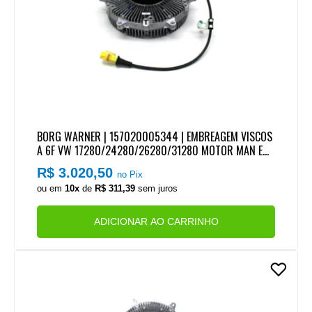
BORG WARNER | 157020005344 | EMBREAGEM VISCOS
A 6F VW 17280/24280/26280/31280 MOTOR MAN EU
RO 5 (COM CHICOTE)
R$ 3.020,50
no Pix
ou em
10x
de
R$ 311,39
sem juros
ADICIONAR AO CARRINHO