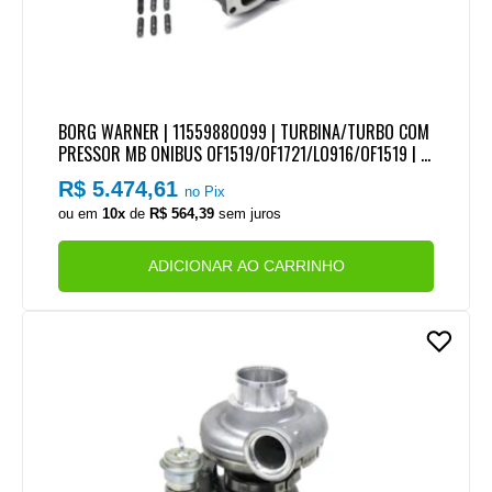
BORG WARNER | 11559880099 | TURBINA/TURBO COM
PRESSOR MB ONIBUS OF1519/OF1721/LO916/OF1519 | A
CCELO 815/1016 | ATEGO 1419/1719 MOTOR OM924LA E
R$ 5.474,61
no Pix
URO 5/6 (MODELO B1G) (NAO VEM JUNTAS)
ou em
10x
de
R$ 564,39
sem juros
ADICIONAR AO CARRINHO