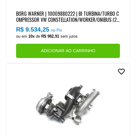
BORG WARNER | 10009880222 | BI TURBINA/TURBO C
OMPRESSOR VW CONSTELLATION/WORKER/ONIBUS (20
12/2014) MOTOR MAN D0836 6CIL EURO 5 (BI-TURBO)
R$ 9.534,25
no Pix
ou em
10x
de
R$ 982,91
sem juros
ADICIONAR AO CARRINHO