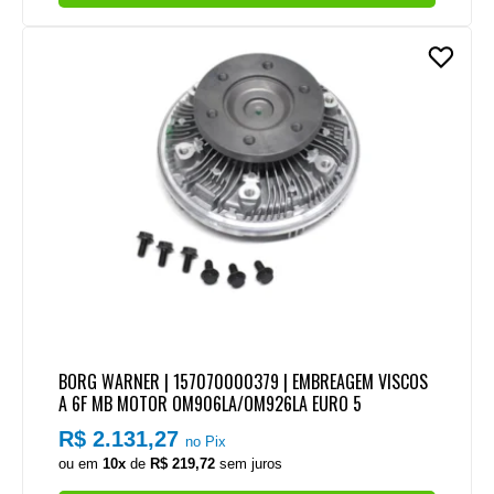
BORG WARNER | 157070000379 | EMBREAGEM VISCOS
A 6F MB MOTOR OM906LA/OM926LA EURO 5
R$ 2.131,27
no Pix
ou em
10x
de
R$ 219,72
sem juros