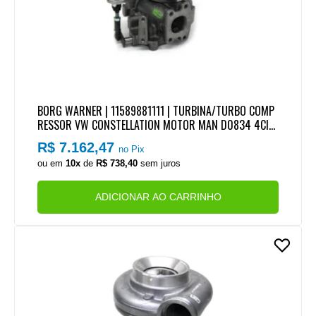
BORG WARNER | 11589881111 | TURBINA/TURBO COMP
RESSOR VW CONSTELLATION MOTOR MAN D0834 4CIL/
6CIL EURO 6
R$ 7.162,47
no Pix
ou em
10x
de
R$ 738,40
sem juros
ADICIONAR AO CARRINHO