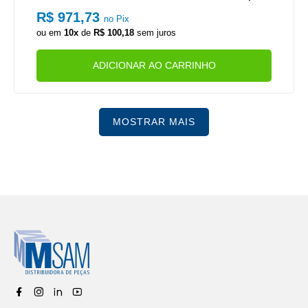
CONSTELLATION 17190 MOTOR MAN D08 EURO 5 (PESC
R$ 971,73
no Pix
OCO CURTO)
ou em
10x
de
R$ 100,18
sem juros
ADICIONAR AO CARRINHO
MOSTRAR MAIS