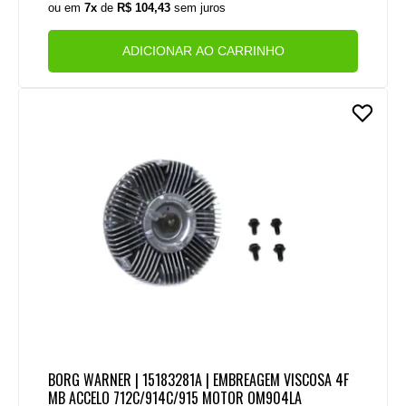
ou em
7x
de
R$ 104,43
sem juros
ADICIONAR AO CARRINHO
BORG WARNER | 15183281A | EMBREAGEM VISCOSA 4F
MB ACCELO 712C/914C/915 MOTOR OM904LA