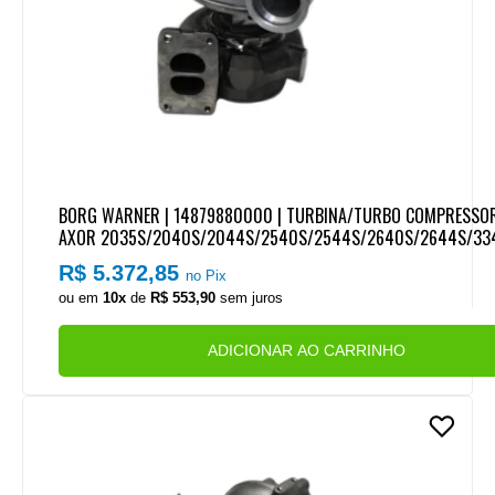
BORG WARNER | 14879880000 | TURBINA/TURBO COMPRESS
AXOR 2035S/2040S/2044S/2540S/2544S/2640S/2644S/33
/4144 MOTOR OM457LA EURO 3
R$ 5.372,85
no Pix
ou em
10x
de
R$ 553,90
sem juros
ADICIONAR AO CARRINHO