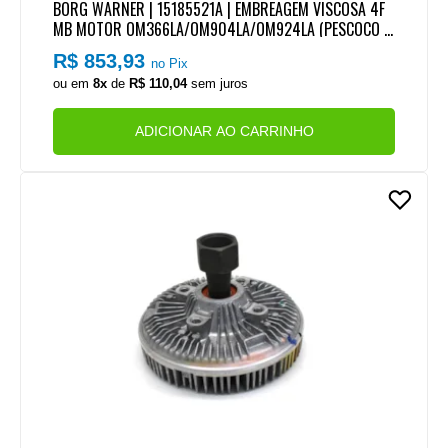
BORG WARNER | 15185521A | EMBREAGEM VISCOSA 4F
MB MOTOR OM366LA/OM904LA/OM924LA (PESCOCO L
ONGO) (COM PARAFUSO/PRISIONEIRO)
R$ 853,93
no Pix
ou em
8x
de
R$ 110,04
sem juros
ADICIONAR AO CARRINHO