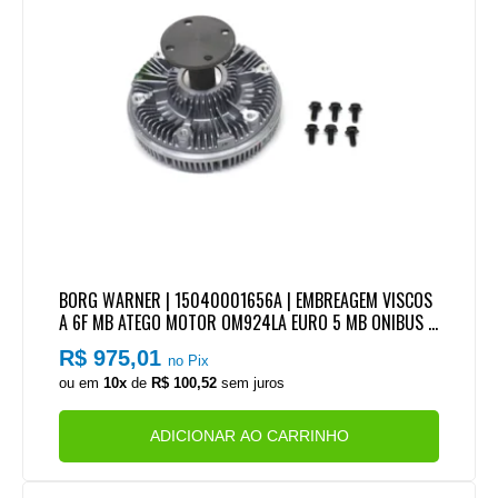
BORG WARNER | 15040001656A | EMBREAGEM VISCOS
A 6F MB ATEGO MOTOR OM924LA EURO 5 MB ONIBUS
MOTOR OM924LA EURO 3 E EURO 5 MB L1723/L1620/L1
R$ 975,01
no Pix
624/1718 MOTOR OM906LA EURO 2 E EURO 3
ou em
10x
de
R$ 100,52
sem juros
ADICIONAR AO CARRINHO