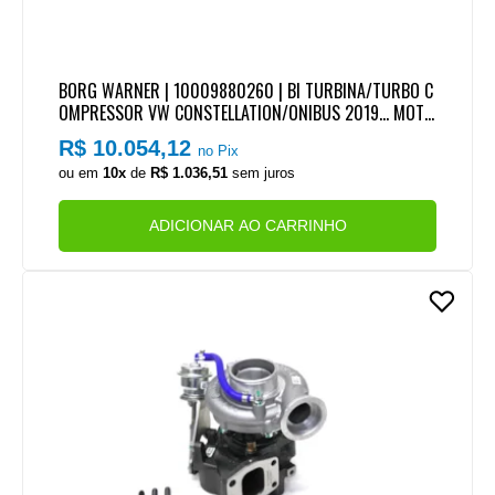
BORG WARNER | 10009880260 | BI TURBINA/TURBO C
OMPRESSOR VW CONSTELLATION/ONIBUS 2019... MOTO
R MAN D0836 EURO 5 (BI-TURBO)
R$ 10.054,12
no Pix
ou em
10x
de
R$ 1.036,51
sem juros
ADICIONAR AO CARRINHO