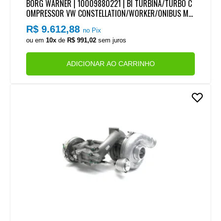
BORG WARNER | 10009880221 | BI TURBINA/TURBO C
OMPRESSOR VW CONSTELLATION/WORKER/ONIBUS MO
TOR MAN D0834/D0836 4CIL/6CIL EURO 5 (BI-TURBO)
R$ 9.612,88
no Pix
ou em
10x
de
R$ 991,02
sem juros
ADICIONAR AO CARRINHO