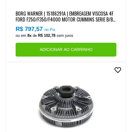
BORG WARNER | 15186291A | EMBREAGEM VISCOSA 4F
FORD F250/F350/F4000 MOTOR CUMMINS SERIE B/BT
4CIL
R$ 797,57
no Pix
ou em
8x
de
R$ 102,78
sem juros
ADICIONAR AO CARRINHO