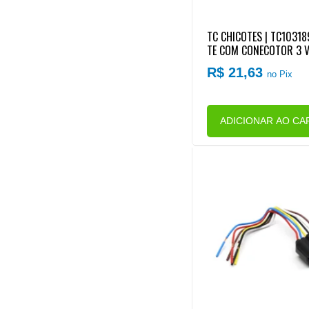
TC CHICOTES | TC10318
TE COM CONECOTOR 3 V
R PRESSAO OLEO MOTO
R$ 21,63
no Pix
R (REPARO RAPIDO)
ADICIONAR AO CA