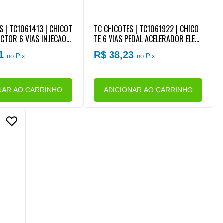
S | TC1061413 | CHICOT
TC CHICOTES | TC1061922 | CHICO
CTOR 6 VIAS INJECAO E
TE 6 VIAS PEDAL ACELERADOR ELET
(REPARO RAPIDO)
RONICO FORD CARGO (REPARO RAP
61
R$ 38,23
no Pix
no Pix
IDO)
NAR AO CARRINHO
ADICIONAR AO CARRINHO