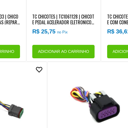
33 | CHICO
TC CHICOTES | TC1061128 | CHICOT
TC CHICOTE
AS (REPARO
E PEDAL ACELERADOR ELETRONICO
E COM CONE
VW (6 VIAS) (REPARO RAPIDO)
LETRONICA 
R$ 25,75
R$ 36,
no Pix
RRINHO
ADICIONAR AO CARRINHO
ADICIO