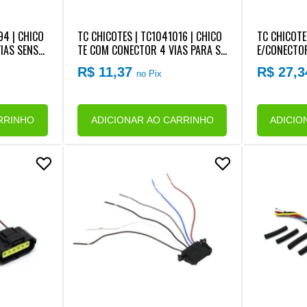
94 | CHICO
TC CHICOTES | TC1041016 | CHICO
TC CHICOTE
IAS SENSO
TE COM CONECTOR 4 VIAS PARA SE
E/CONECTOR
R MB MOTO
NSOR INDUTIVO VELOCIDADE CAMB
RESERVART
R$ 11,37
R$ 27,
no Pix
IO VW (PLUG RETANGULAR) (REPAR
RO RAPIDO)
O RAPIDO)
RRINHO
ADICIONAR AO CARRINHO
ADICIO