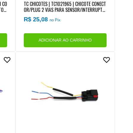
M CO
TC CHICOTES | TC1021965 | CHICOTE CONECT
TOR
OR/PLUG 2 VIAS PARA SENSOR/INTERRUPTO
S (
R TEMPERATURA AR GAS ESCAPE VW MOTOR
R$ 25,08
no Pix
MAN EURO 5 (REPARO RAPIDO)
ADICIONAR AO CARRINHO