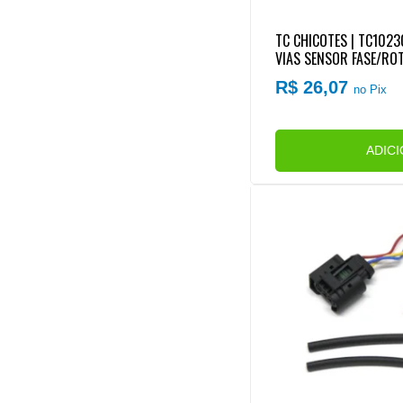
TC CHICOTES | TC102
VIAS SENSOR FASE/RO
457LA/OM501LA/OM90
R$ 26,07
no Pix
EPARO RAPIDO)
ADIC