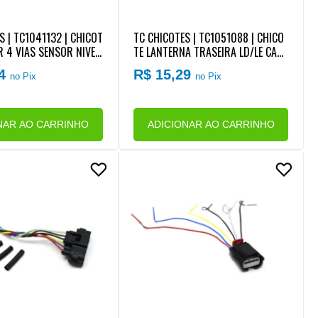
S | TC1041132 | CHICOT
TC CHICOTES | TC1051088 | CHICO
 4 VIAS SENSOR NIVEL
TE LANTERNA TRASEIRA LD/LE CAR
ORIO DAGUA VW (REPA
RETA/IMPLEMTOS RODOVIARIOS M
34
R$ 15,29
no Pix
no Pix
ODELO TRIPLO X (CONECTOR 5 VIAS
) (REPARO RAPIDO)(TC1051088)
NAR AO CARRINHO
ADICIONAR AO CARRINHO