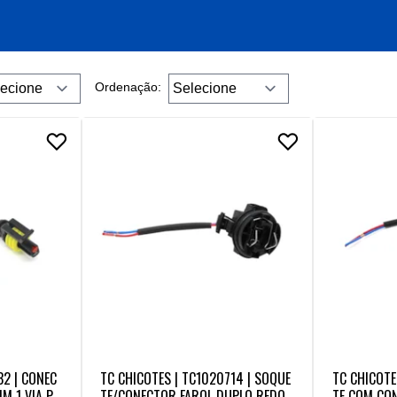
Ordenação:
32 | CONEC
TC CHICOTES | TC1020714 | SOQUE
TC CHICOTE
M 1 VIA PA
TE/CONECTOR FAROL DUPLO REDON
TE COM CON