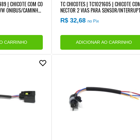
489 | CHICOTE COM CO
TC CHICOTES | TC1021605 | CHICOTE CO
 VW ONIBUS/CAMINHA
NECTOR 2 VIAS PARA SENSOR/INTERRUP
PRESSAO OLEO FORD/VW MOTOR CUMMIN
R$ 32,68
no Pix
REPARO RAPIDO)
AO CARRINHO
ADICIONAR AO CARRINHO