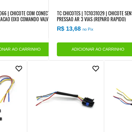
3066 | CHICOTE COM CONECTOR/PLUG 2
TC CHICOTES | TC1031029 | CHICOTE SE
TACAO EIXO COMANDO VALVULA MB OM
PRESSAO AR 3 VIAS (REPARO RAPIDO)
4LA/OM906LA/OM924LA/OM926LA (R
R$ 13,68
no Pix
IONAR AO CARRINHO
ADICIONAR AO CARRINHO