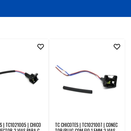
S | TC1021005 | CHICO
TC CHICOTES | TC1021007 | CONEC
ECTOR 2 VIAS PARA CH
TOR/PLUG COM FIO 1,5MM 2 VIAS P