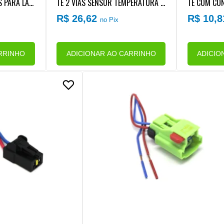
S PARA LAN
TE 2 VIAS SENSOR TEMPERATURA A
TE COM CON
OMBA COMB
R (REPARO RAPIDO)
ENSOR TEM
R$ 26,62
R$ 10,
no Pix
EPARO RAPI
ALE/FORD/
RRINHO
ADICIONAR AO CARRINHO
ADICIO