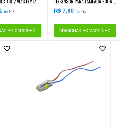
ECTOR 2 VIAS FEMEA S
TE/SENSOR PARA LAMPADA 9006 H
PERATURA DAGUA AGR
B4 FAROL BAIXO | FAROL AUXILIAR/
81
R$ 7,60
no Pix
no Pix
VW
NEBLINA (COM RABICHO)
NAR AO CARRINHO
ADICIONAR AO CARRINHO