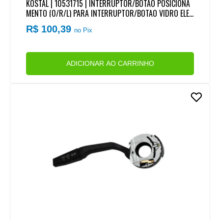
KOSTAL | 10531715 | INTERRUPTOR/BOTAO POSICIONA
MENTO (0/R/L) PARA INTERRUPTOR/BOTAO VIDRO ELET
RICO VW NOVO DELIVERY/E-DELIVERY EURO 5/6 | VW C
R$ 100,39
no Pix
ONSTELLATION
ADICIONAR AO CARRINHO