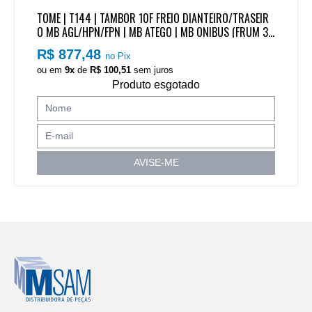
TOME | T144 | TAMBOR 10F FREIO DIANTEIRO/TRASEIR
O MB AGL/HPN/FPN | MB ATEGO | MB ONIBUS (FRUM 35
20/3601/3692/3692P/3692HP) (ALTURA TOTAL 229M
R$ 877,48
no Pix
M - LARGURA SAPATA/PATIM 172MM)
ou em
9x
de
R$ 100,51
sem juros
Produto esgotado
AVISE-ME