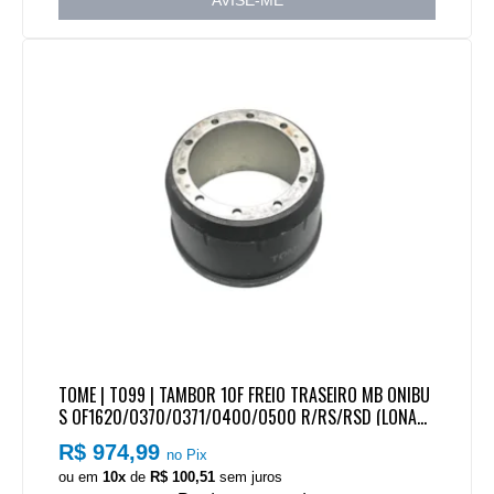
AVISE-ME
TOME | T099 | TAMBOR 10F FREIO TRASEIRO MB ONIBU
S OF1620/O370/O371/O400/O500 R/RS/RSD (LONAS
A DEPENDER DA APLICACAO MB188/MB191)
R$ 974,99
no Pix
ou em
10x
de
R$ 100,51
sem juros