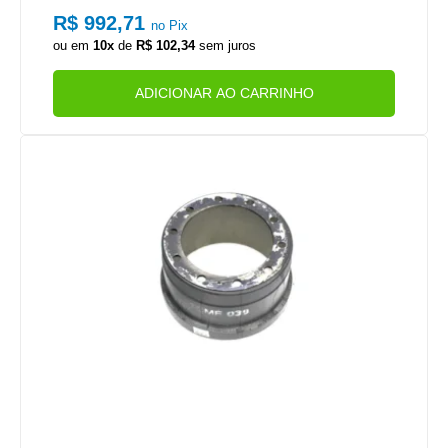
320OT EURO 5/6 | MAN TGX (2012..) (LONA MB188) (41
R$ 992,71
no Pix
0X220)
ou em
10x
de
R$ 102,34
sem juros
ADICIONAR AO CARRINHO