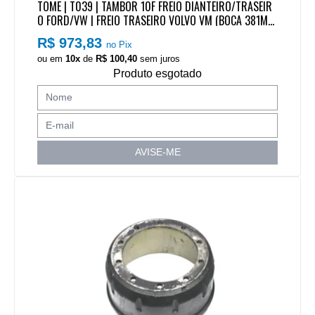
TOME | T039 | TAMBOR 10F FREIO DIANTEIRO/TRASEIR
O FORD/VW | FREIO TRASEIRO VOLVO VM (BOCA 381MM
X ALTURA TOTAL 262MM) (T265/T702)
R$ 973,83
no Pix
ou em
10x
de
R$ 100,40
sem juros
Produto esgotado
AVISE-ME