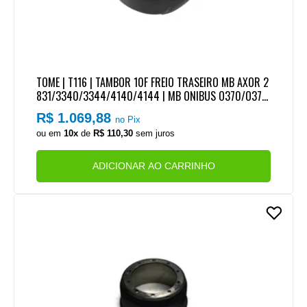
TOME | T116 | TAMBOR 10F FREIO TRASEIRO MB AXOR 2
831/3340/3344/4140/4144 | MB ONIBUS O370/O371/
O400 (05...) (10 FUROS M23 E 5 FUROS GUIA M24) (LO
R$ 1.069,88
no Pix
NA MB188) (ALTURA TOTAL 306MM)
ou em
10x
de
R$ 110,30
sem juros
ADICIONAR AO CARRINHO