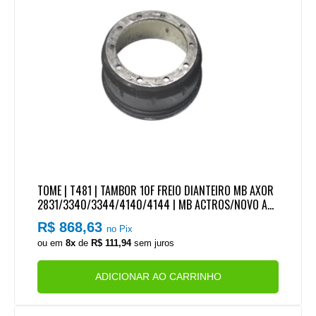
TOME | T481 | TAMBOR 10F FREIO DIANTEIRO MB AXOR
2831/3340/3344/4140/4144 | MB ACTROS/NOVO AC
TROS (LONA MB185) (ALTURA TOTAL 237MM)
R$ 868,63
no Pix
ou em
8x
de
R$ 111,94
sem juros
ADICIONAR AO CARRINHO