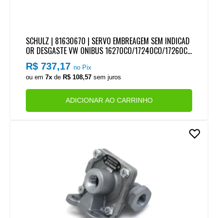
SCHULZ | 81630670 | SERVO EMBREAGEM SEM INDICAD
OR DESGASTE VW ONIBUS 16270CO/17240CO/17260CO
(CANECA LONGA FINA - COPO Ø 80,50MM)
R$ 737,17
no Pix
ou em
7x
de
R$ 108,57
sem juros
ADICIONAR AO CARRINHO