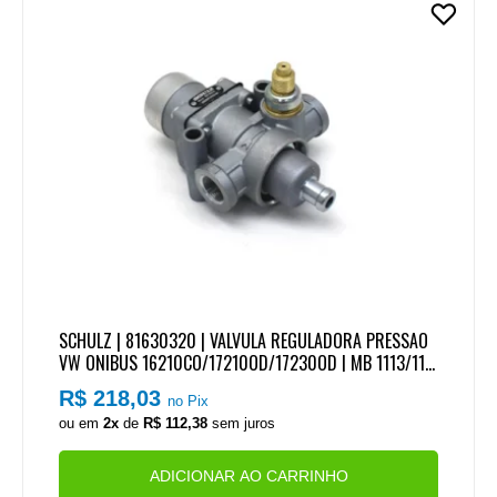
SCHULZ | 81630320 | VALVULA REGULADORA PRESSAO
VW ONIBUS 16210CO/17210OD/17230OD | MB 1113/111
4/1214/1218/1313/1314/1315 (PADRAO WABCO) (ROSC
R$ 218,03
no Pix
AS PARA CONEXOES M16/M22) (COM VALVULA TESTE)
ou em
2x
de
R$ 112,38
sem juros
ADICIONAR AO CARRINHO