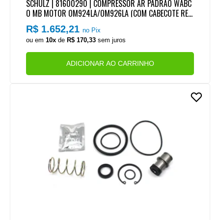
SCHULZ | 81600290 | COMPRESSOR AR PADRAO WABC
O MB MOTOR OM924LA/OM926LA (COM CABECOTE REB
AIXADO)
R$ 1.652,21
no Pix
ou em
10x
de
R$ 170,33
sem juros
ADICIONAR AO CARRINHO