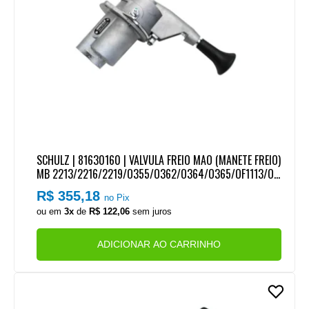
SCHULZ | 81630160 | VALVULA FREIO MAO (MANETE FREIO)
MB 2213/2216/2219/O355/O362/O364/O365/OF1113/OF
1313
R$ 355,18
no Pix
ou em
3x
de
R$ 122,06
sem juros
ADICIONAR AO CARRINHO