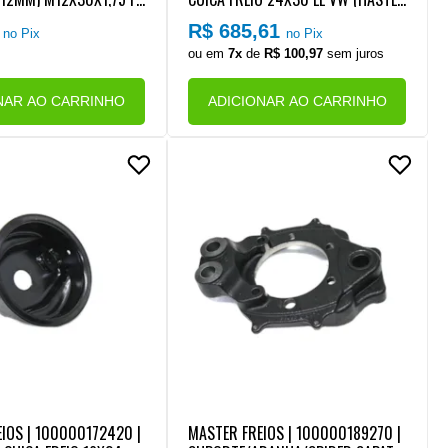
ORTE/ARANHA SAPATA/
LONGA) (CONEXAO ROSCA M22) (CO
8
R$ 685,61
no Pix
no Pix
O VW NOVO DELIVERY (C
M MOLA HO REFORCADA) (FLC)
ou em
7x
de
R$ 100,97
sem juros
ATALOGO VW PARA OUT
COES)
NAR AO CARRINHO
ADICIONAR AO CARRINHO
IOS | 100000172420 |
MASTER FREIOS | 100000189270 |