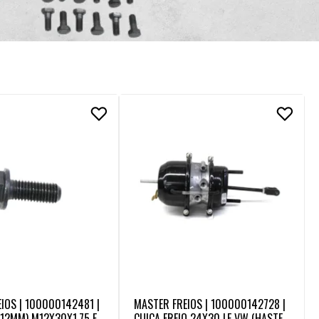
IOS | 100000142481 |
MASTER FREIOS | 100000142728 |
12MM) M12X30X1,75 FI
CUICA FREIO 24X30 LE VW (HASTE