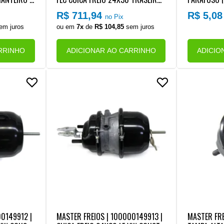
/17260OD E
LD/LE VW ONIBUS 17280OT EURO 5
XACAO SUP
R$ 711,94
R$ 5,0
no Pix
(COM MOLA HO REFORCADA)
PATIM FREI
em juros
ou em
7x
de
R$ 104,85
sem juros
ONSULTE C
RAS APLICA
RRINHO
ADICIONAR AO CARRINHO
ADICIO
00149912 |
MASTER FREIOS | 100000149913 |
MASTER FRE