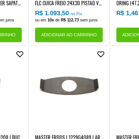
ER SAPATA
FLC CUICA FREIO 24X30 PISTAO VH
ORING (47,
 LD VW MIC
O VW CONSTELLATION EURO 6 (EIX
EIXO S/Z F
R$ 1.093,50
R$ 1,4
no Pix
/11180 EUR
O POSTERIOR)
DA PO ROD
m juros
ou em
10x
de
R$ 112,73
sem juros
 (SUSPENSA
VW/VOLVO
RRINHO
ADICIONAR AO CARRINHO
ADICIO
1208 | BUC
MASTER FREIOS | 1229G4089 | AR
MASTER FRE