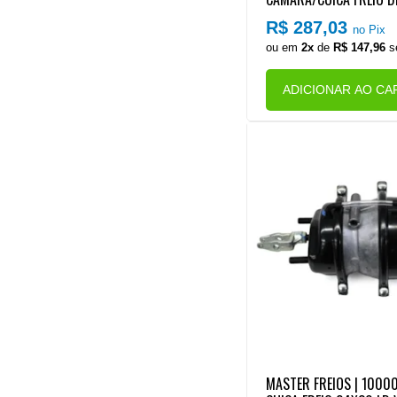
D VW ONIBUS 17230OD
R$ 287,03
no Pix
URO 6 (FLC)
ou em
2x
de
R$ 147,96
s
ADICIONAR AO CA
MASTER FREIOS | 1000