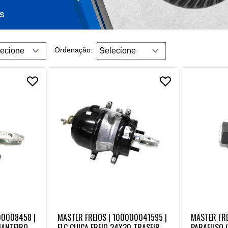
S
Ordenação:
00008458 |
MASTER FREIOS | 100000041595 |
MASTER FRE
IANTEIRO L
FLC CUICA FREIO 24X30 TRASEIRO
PARAFUSO (