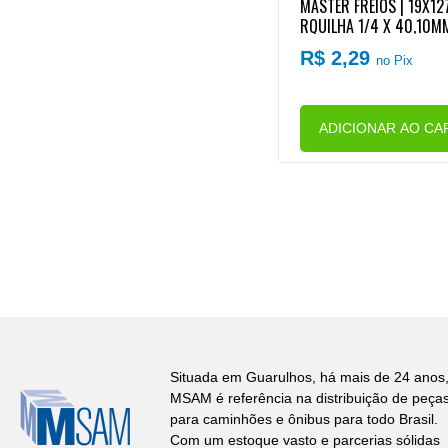
MASTER FREIOS | 19X127
RQUILHA 1/4 X 40,10MM
8MM) HASTE CUICA FRE
R$ 2,29
no Pix
W/MB
ADICIONAR AO CA
Situada em Guarulhos, há mais de 24 anos,
MSAM é referência na distribuição de peça
para caminhões e ônibus para todo Brasil.
Com um estoque vasto e parcerias sólidas