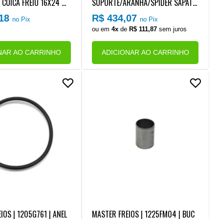
 CUICA FREIO 16X24 MB
SUPORTE/ARANHA/SPIDER SAPATA
ICRO ONIBUS LO (FURO
/PATIM FREIO TRASEIRO LE VW MIC
,18
R$ 434,07
no Pix
no Pix
RA RESPIRO 90º)
RO ONIBUS 9180/10180/11180 EUR
ou em
4x
de
R$ 111,87
sem juros
O 6 | FORD CARGO 1119 (SUSPENSA
O MECANICA)
NAR AO CARRINHO
ADICIONAR AO CARRINHO
IOS | 1205G761 | ANEL
MASTER FREIOS | 1225FM04 | BUC