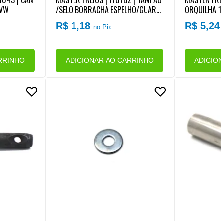
1043 | CAN
MASTER FREIOS | 1707B2 | TAMPAO
MASTER FRE
 VW
/SELO BORRACHA ESPELHO/GUARD
ORQUILHA 1
A PO RODA VW
= 12,70 X 
R$ 1,18
R$ 5,2
no Pix
CA FREIO 
RRINHO
ADICIONAR AO CARRINHO
ADICIO