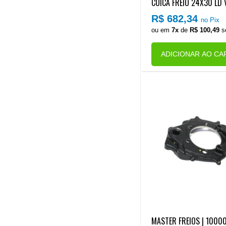
CUICA FREIO 24X30 LD
LLATION EURO 5/6 (CON
R$ 682,34
no Pix
COM MOLA HO REFORCA
ou em
7x
de
R$ 100,49
s
ORQUILHA 5/8 COM DES
ADICIONAR AO CA
MASTER FREIOS | 1000