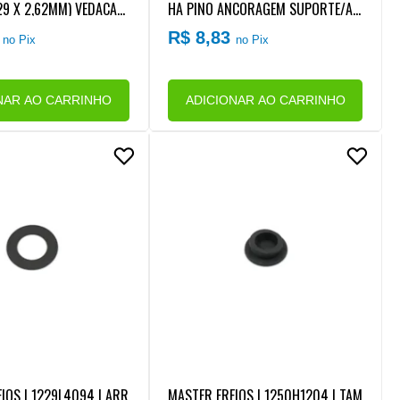
29 X 2,62MM) VEDACAO
HA PINO ANCORAGEM SUPORTE/AR
REIO NO ESPELHO/GUAR
ANHA/SPIDER SAPATA/PATIM FREIO
6
R$ 8,83
no Pix
no Pix
A AGRALE/FORD/IVECO/
DIANTEIRO/TRASEIRO AGRALE/FOR
D/IVECO/VW/MB (26X28,50X36MM
) (ACO)
NAR AO CARRINHO
ADICIONAR AO CARRINHO
IOS | 1229L4094 | ARR
MASTER FREIOS | 1250H1204 | TAM