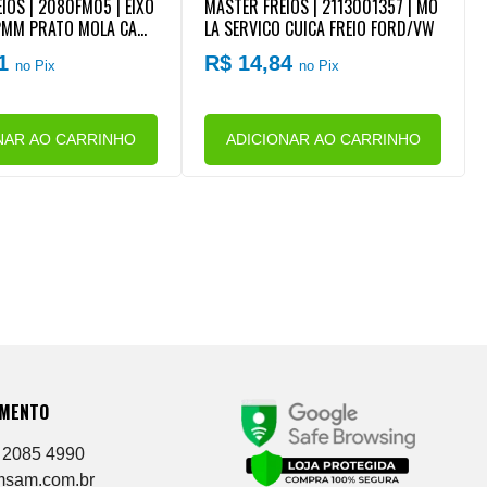
IOS | 2080FM05 | EIXO
MASTER FREIOS | 2113001357 | MO
2MM PRATO MOLA CAMA
LA SERVICO CUICA FREIO FORD/VW
REIO 16X24 AGRALE/FO
31
R$ 14,84
no Pix
no Pix
NAR AO CARRINHO
ADICIONAR AO CARRINHO
IMENTO
 2085 4990
msam.com.br