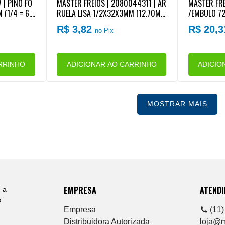
 | PINO FO
MASTER FREIOS | 2080044311 | AR
MASTER FRE
 (1/4 = 6,2
RUELA LISA 1/2X32X3MM (12,70MM
/EMBULO 7
IO FORD/V
) VW
RA/CUICA F
R$ 3,82
R$ 20,
no Pix
RD/VW/MB
RRINHO
ADICIONAR AO CARRINHO
ADICIO
MOSTRAR MAIS
EMPRESA
ATEND
 a
s
Empresa
(11)
Distribuidora Autorizada
loja@