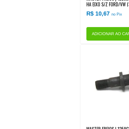
HA EIXO S/Z FORD/VW (
70 X 30MM) PAREDE RE
R$ 10,67
no Pix
ADICIONAR AO CA