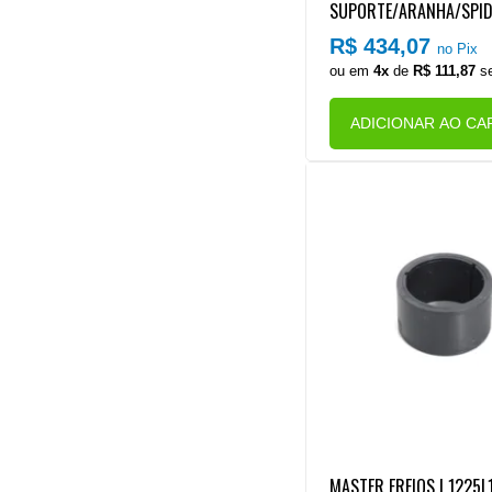
SUPORTE/ARANHA/SPID
/PATIM FREIO TRASEIRO
R$ 434,07
no Pix
RO ONIBUS 9180/10180
ou em
4x
de
R$ 111,87
se
O 6 | FORD CARGO 1119
O MECANICA)
ADICIONAR AO CA
MASTER FREIOS | 1225L