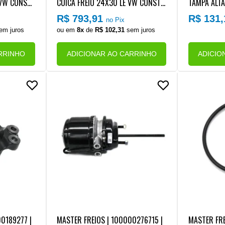
 VW CONSTE
CUICA FREIO 24X30 LE VW CONSTE
TAMPA ALTA
EXAO NG) (
LLATION EURO 5/6 (CONEXAO NG) (
ACCELO | M
R$ 793,91
R$ 131
no Pix
DA) (COM F
COM MOLA HO REFORCADA) (COM F
DA MANGUEI
em juros
ou em
8x
de
R$ 102,31
sem juros
VIO FO043)
ORQUILHA 5/8 COM DESVIO FO043)
RRINHO
ADICIONAR AO CARRINHO
ADICIO
00189277 |
MASTER FREIOS | 100000276715 |
MASTER FRE