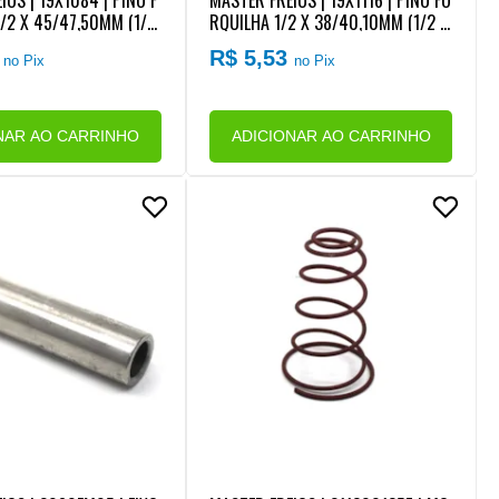
IOS | 19X1084 | PINO F
MASTER FREIOS | 19X1116 | PINO FO
/2 X 45/47,50MM (1/2
RQUILHA 1/2 X 38/40,10MM (1/2 =
45/47,50MM) HASTE CUI
12,70X38/40,10MM) HASTE CUICA
4
R$ 5,53
no Pix
no Pix
FORD/VW/MB
FREIO FORD/VW/MB
NAR AO CARRINHO
ADICIONAR AO CARRINHO