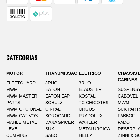
CATEGORIAS
MOTOR
TRANSMISSÃO
ELÉTRICO
CHASSIS 
CABINES
FLEETGUARD
3RHO
3RHO
MWM
EATON
BLAUSTER
SUSPENS
MWM MASTER
EATON EAP
KOSTAL
CABOVEL
PARTS
SCHULZ
TC CHICOTES
MWM
MWM OPCIONAL
CINPAL
ORGUS
SUK PART
MWM CATIVOS
SOROCARD
PRADOLUX
FABBOF
MAHLE METAL
DANA SPICER
WAHLER
FADO
LEVE
SUK
METALURGICA
RESERPLA
CUMMINS
SABO
HELLA
ZINNI & G