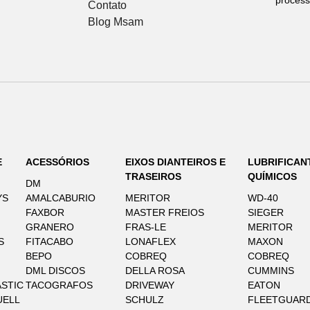
Contato
Blog Msam
E
ACESSÓRIOS
EIXOS DIANTEIROS E
LUBRIFICAN
TRASEIROS
QUÍMICOS
DM
YS
AMALCABURIO
MERITOR
WD-40
FAXBOR
MASTER FREIOS
SIEGER
GRANERO
FRAS-LE
MERITOR
S
FITACABO
LONAFLEX
MAXON
BEPO
COBREQ
COBREQ
DML DISCOS
DELLA ROSA
CUMMINS
STIC
TACOGRAFOS
DRIVEWAY
EATON
UELL
SCHULZ
FLEETGUAR