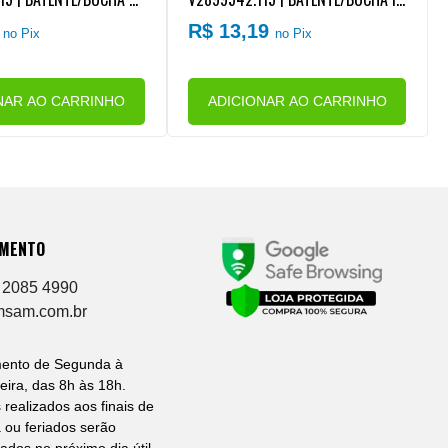
MORTECEDOR CABINE V
FERIOR AMORTECEDOR CABINE VW
9
R$ 13,19
no Pix
no Pix
LATION
CONSTELLATION
NAR AO CARRINHO
ADICIONAR AO CARRINHO
IMENTO
 2085 4990
msam.com.br
mento de Segunda à
eira, das 8h às 18h.
 realizados aos finais de
ou feriados serão
ados no próximo dia útil.