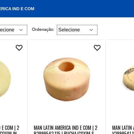
RICA IND E COM
Ordenação:
 E COM | 2
MAN LATIN AMERICA IND E COM | 2
MAN LATIN 
COXIM INFE
R2899542.115 | BUCHA/COXIM SUP
V2899541.1