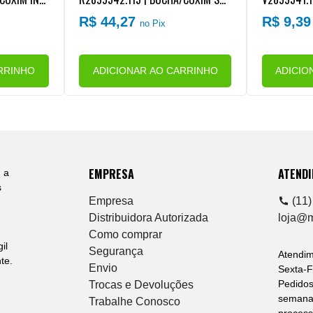
NE VW CONS
ERIOR SUSPENSAO CABINE VW CON
UPERIOR A
R$ 44,27
R$ 9,3
no Pix
STELLATION
W CONSTEL
RRINHO
ADICIONAR AO CARRINHO
ADICIO
EMPRESA
ATEND
 a
s
Empresa
(11)
Distribuidora Autorizada
loja@
Como comprar
il
Segurança
Atendi
te.
Envio
Sexta-F
Pedidos
Trocas e Devoluções
semana 
Trabalhe Conosco
process