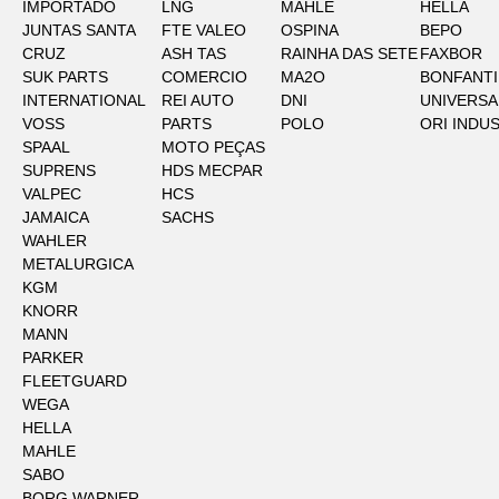
IMPORTADO
LNG
MAHLE
HELLA
JUNTAS SANTA
FTE VALEO
OSPINA
BEPO
CRUZ
ASH TAS
RAINHA DAS SETE
FAXBOR
SUK PARTS
COMERCIO
MA2O
BONFANTI
INTERNATIONAL
REI AUTO
DNI
UNIVERSA
VOSS
PARTS
POLO
ORI INDU
SPAAL
MOTO PEÇAS
SUPRENS
HDS MECPAR
VALPEC
HCS
JAMAICA
SACHS
WAHLER
METALURGICA
KGM
KNORR
MANN
PARKER
FLEETGUARD
WEGA
HELLA
MAHLE
SABO
BORG WARNER