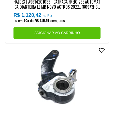
HALDEX | A9614201038 | CATRACA FREIO 26E AUTOMAT
ICA DIANTEIRA LE MB NOVO ACTROS 2022.. (80973HBC
HALDEX)
R$ 1.120,42
no Pix
ou em
10x
de
R$ 115,51
sem juros
ADICIONAR AO CARRINHO