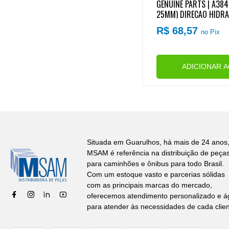
GENUINE PARTS | A3849
25MM) DIRECAO HIDRA
119/OF1115/OF1218/OF
R$ 68,57
no Pix
XTERNA M18)
ADICIONAR 
Situada em Guarulhos, há mais de 24 anos,
MSAM é referência na distribuição de peça
para caminhões e ônibus para todo Brasil.
Com um estoque vasto e parcerias sólidas
com as principais marcas do mercado,
oferecemos atendimento personalizado e ág
para atender às necessidades de cada clien