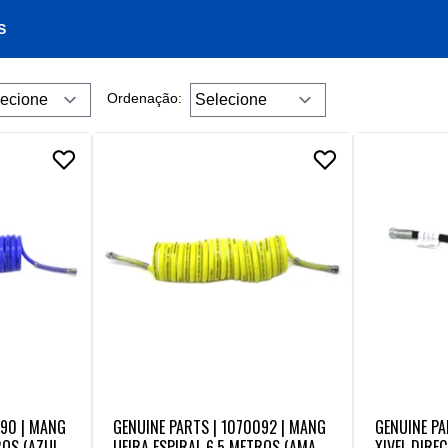
S
Ordenação:
090 | MANG
GENUINE PARTS | 1070092 | MANG
GENUINE PA
ROS (AZUL)
UEIRA ESPIRAL 6,5 METROS (AMARE
XIVEL DIRE