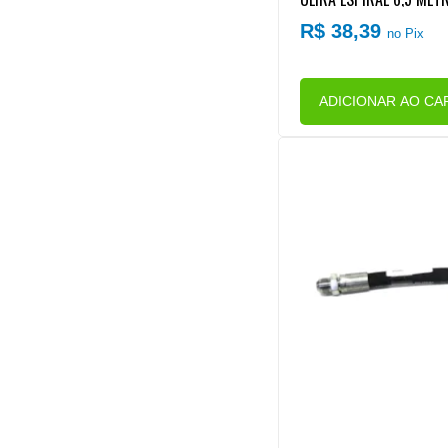
MB (CONEXAO ROSCA M1
R$ 38,39
no Pix
ALO/CARRETA
ADICIONAR AO CA