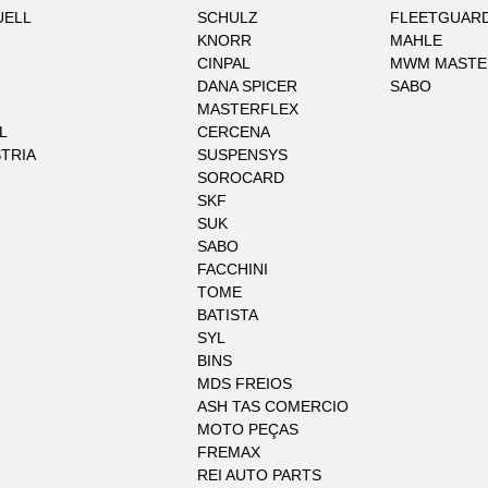
UELL
SCHULZ
FLEETGUAR
KNORR
MAHLE
CINPAL
MWM MASTE
DANA SPICER
SABO
MASTERFLEX
L
CERCENA
STRIA
SUSPENSYS
SOROCARD
SKF
SUK
SABO
FACCHINI
TOME
BATISTA
SYL
BINS
MDS FREIOS
ASH TAS COMERCIO
MOTO PEÇAS
FREMAX
REI AUTO PARTS