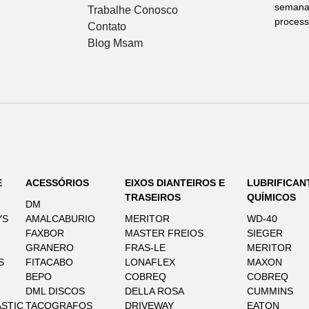
semana 
Trabalhe Conosco
process
Contato
Blog Msam
E
ACESSÓRIOS
EIXOS DIANTEIROS E
LUBRIFICAN
TRASEIROS
QUÍMICOS
DM
YS
AMALCABURIO
MERITOR
WD-40
FAXBOR
MASTER FREIOS
SIEGER
GRANERO
FRAS-LE
MERITOR
S
FITACABO
LONAFLEX
MAXON
BEPO
COBREQ
COBREQ
DML DISCOS
DELLA ROSA
CUMMINS
STIC
TACOGRAFOS
DRIVEWAY
EATON