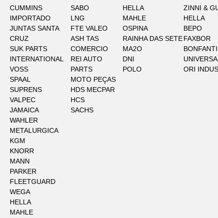
CUMMINS
SABO
HELLA
ZINNI & G
IMPORTADO
LNG
MAHLE
HELLA
JUNTAS SANTA
FTE VALEO
OSPINA
BEPO
CRUZ
ASH TAS
RAINHA DAS SETE
FAXBOR
SUK PARTS
COMERCIO
MA2O
BONFANTI
INTERNATIONAL
REI AUTO
DNI
UNIVERSA
VOSS
PARTS
POLO
ORI INDU
SPAAL
MOTO PEÇAS
SUPRENS
HDS MECPAR
VALPEC
HCS
JAMAICA
SACHS
WAHLER
METALURGICA
KGM
KNORR
MANN
PARKER
FLEETGUARD
WEGA
HELLA
MAHLE