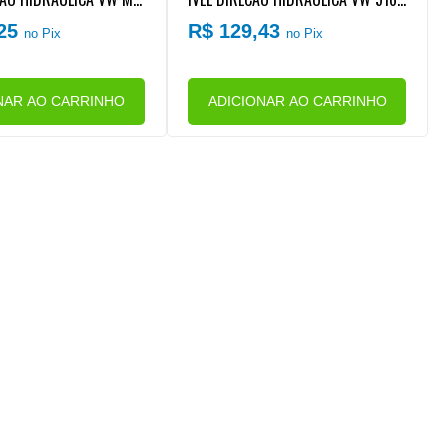
 5150OD/8160OD/9160
/8160/9160 | VW ONIBUS 18330OT
,25
R$ 129,43
no Pix
no Pix
CUMMINS EURO 5
MOTOR TRASEIRO EURO 5
NAR AO CARRINHO
ADICIONAR AO CARRINHO