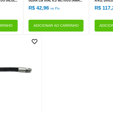
6X1,5) CAV
LA) MB (CONEXAO ROSCA M16X1,5)
RO ONIBUS
R$ 42,96
R$ 117
no Pix
CAVALO/CARRETA
OD MOTOR 
RRINHO
ADICIONAR AO CARRINHO
ADICIO