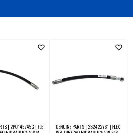
RTS | 2P0145745G | FLE
GENUINE PARTS | 2S2422781 | FLEX
CAO HIDRAULICA VW MIC
IVEL DIRECAO HIDRAULICA VW 5160