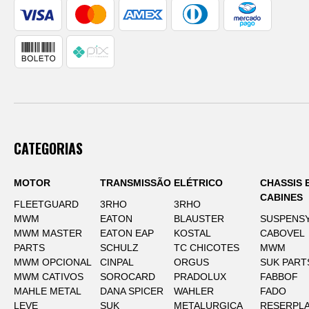
CATEGORIAS
MOTOR
TRANSMISSÃO
ELÉTRICO
CHASSIS 
CABINES
FLEETGUARD
3RHO
3RHO
MWM
EATON
BLAUSTER
SUSPENS
MWM MASTER
EATON EAP
KOSTAL
CABOVEL
PARTS
SCHULZ
TC CHICOTES
MWM
MWM OPCIONAL
CINPAL
ORGUS
SUK PART
MWM CATIVOS
SOROCARD
PRADOLUX
FABBOF
MAHLE METAL
DANA SPICER
WAHLER
FADO
LEVE
SUK
METALURGICA
RESERPLA