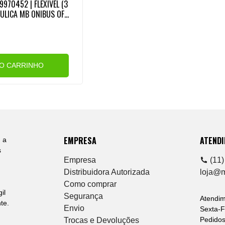
970452 | FLEXIVEL (3
ULICA MB ONIBUS OF1
1319/OF1417 (ROSCA E
AO CARRINHO
EMPRESA
ATEND
 a
s
Empresa
(11)
Distribuidora Autorizada
loja@
Como comprar
il
Segurança
Atendi
te.
Envio
Sexta-F
Pedidos
Trocas e Devoluções