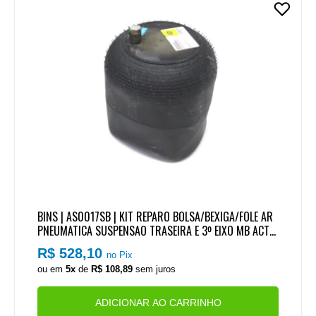
BINS | AS0017SB | KIT REPARO BOLSA/BEXIGA/FOLE AR
PNEUMATICA SUSPENSAO TRASEIRA E 3º EIXO MB ACTR
OS/AXOR (PARA USO SEM SENSOR) (SEM BASE)
R$ 528,10
no Pix
ou em
5x
de
R$ 108,89
sem juros
ADICIONAR AO CARRINHO