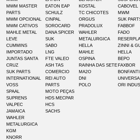
MWM MASTER
EATON EAP
KOSTAL
CABOVEL
PARTS
SCHULZ
TC CHICOTES
MWM
MWM OPCIONAL
CINPAL
ORGUS
SUK PART
MWM CATIVOS
SOROCARD
PRADOLUX
FABBOF
MAHLE METAL
DANA SPICER
WAHLER
FADO
LEVE
SUK
METALURGICA
RESERPLA
CUMMINS
SABO
HELLA
ZINNI & G
IMPORTADO
LNG
MAHLE
HELLA
JUNTAS SANTA
FTE VALEO
OSPINA
BEPO
CRUZ
ASH TAS
RAINHA DAS SETE
FAXBOR
SUK PARTS
COMERCIO
MA2O
BONFANTI
INTERNATIONAL
REI AUTO
DNI
UNIVERSA
VOSS
PARTS
POLO
ORI INDU
SPAAL
MOTO PEÇAS
SUPRENS
HDS MECPAR
VALPEC
HCS
JAMAICA
SACHS
WAHLER
METALURGICA
KGM
KNORR