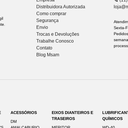
Distribuidora Autorizada
loja@
Como comprar
il
Segurança
Atendi
te.
Envio
Sexta-F
Pedidos
Trocas e Devoluções
semana 
Trabalhe Conosco
process
Contato
Blog Msam
E
ACESSÓRIOS
EIXOS DIANTEIROS E
LUBRIFICAN
TRASEIROS
QUÍMICOS
DM
YS
AMALCABURIO
MERITOR
WD-40