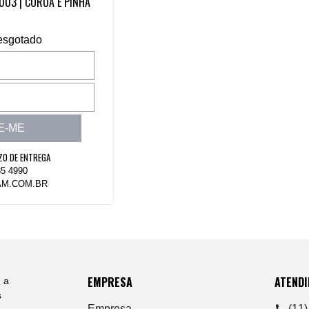
003 | COROA E PINHA
esgotado
E-ME
ZO DE ENTREGA
85 4990
M.COM.BR
EMPRESA
ATEND
 a
s
Empresa
(11)