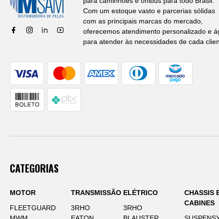
para caminhões e ônibus para todo Brasil.
Com um estoque vasto e parcerias sólidas
com as principais marcas do mercado,
oferecemos atendimento personalizado e ág
para atender às necessidades de cada clien
CATEGORIAS
MOTOR
TRANSMISSÃO
ELÉTRICO
CHASSIS 
CABINES
FLEETGUARD
3RHO
3RHO
MWM
EATON
BLAUSTER
SUSPENS