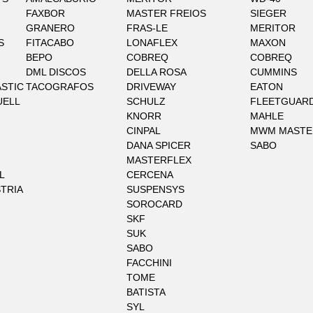
FAXBOR
MASTER FREIOS
SIEGER
GRANERO
FRAS-LE
MERITOR
S
FITACABO
LONAFLEX
MAXON
BEPO
COBREQ
COBREQ
DML DISCOS
DELLA ROSA
CUMMINS
STIC
TACOGRAFOS
DRIVEWAY
EATON
UELL
SCHULZ
FLEETGUAR
KNORR
MAHLE
CINPAL
MWM MASTE
DANA SPICER
SABO
MASTERFLEX
L
CERCENA
STRIA
SUSPENSYS
SOROCARD
SKF
SUK
SABO
FACCHINI
TOME
BATISTA
SYL