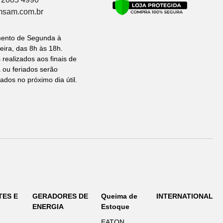
msam.com.br
mento de Segunda à
eira, das 8h às 18h.
 realizados aos finais de
ou feriados serão
ados no próximo dia útil.
TES E
GERADORES DE
Queima de
INTERNATIONAL
ENERGIA
Estoque
EATON