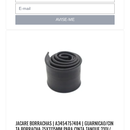
AVISE-ME
JACARE BORRACHAS | A3454757484 | GUARNICAO/CIN
TA BORRACHA 75X1115MM PARA CINTA TANQUE 210L/2