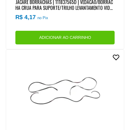
JACARE BORRACHAS | 111837565D | VEDACAO/BORRAC
HA CRUA PARA SUPORTE/TRILHO LEVANTAMENTO VIDR
O PORTA LD/LE VW DELIVERY/WORKER | MB AGL 1113/2
R$ 4,17
no Pix
213 (30CM)
ADICIONAR AO CARRINHO