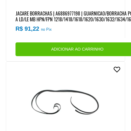
JACARE BORRACHAS | A6886977198 | GUARNICAO/BORRACHA 
A LD/LE MB HPN/FPN 1218/1418/1618/1620/1630/1632/1634/1
720/1935/1941/2318 | MB 709/710/912/914 (4900MM)
R$ 91,22
no Pix
ADICIONAR AO CARRINHO