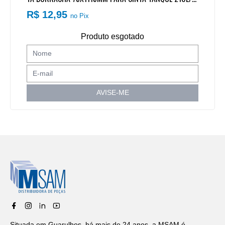
75L/300L VW/FORD/MB
R$ 12,95
no Pix
Produto esgotado
AVISE-ME
Situada em Guarulhos, há mais de 24 anos, a MSAM é