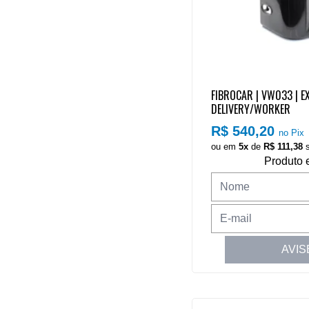
FIBROCAR | VW033 | E
DELIVERY/WORKER
R$ 540,20
no Pix
ou em
5x
de
R$ 111,38
s
Produto 
AVIS