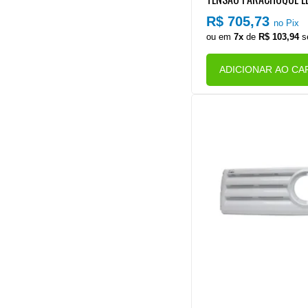
GO NOVO PANDA CANAVI
R$ 705,73
no Pix
..) (PLASTICO)
ou em
7x
de
R$ 103,94
s
ADICIONAR AO CA