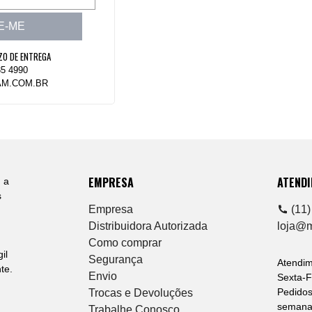
E-ME
ZO DE ENTREGA
85 4990
M.COM.BR
EMPRESA
ATEND
 a
s
Empresa
(11)
Distribuidora Autorizada
loja@
Como comprar
il
Segurança
Atendi
te.
Envio
Sexta-F
Pedidos
Trocas e Devoluções
semana 
Trabalhe Conosco