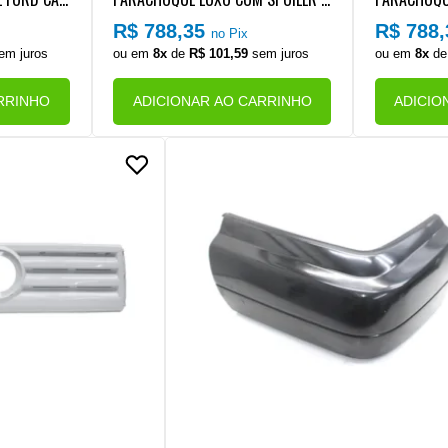
EIRO (2011
W WORKER
W WORKER
R$ 788,35
R$ 788
no Pix
em juros
ou em
8x
de
R$ 101,59
sem juros
ou em
8x
d
RRINHO
ADICIONAR AO CARRINHO
ADICIO