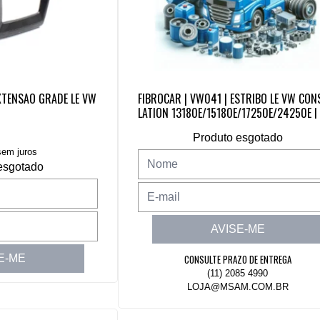
XTENSAO GRADE LE VW
FIBROCAR | VW041 | ESTRIBO LE VW CON
LATION 13180E/15180E/17250E/24250E 
CONSTELLATION COMPACTOR/ROBUST
Produto esgotado
em juros
esgotado
AVISE-ME
E-ME
CONSULTE PRAZO DE ENTREGA
(11) 2085 4990
LOJA@MSAM.COM.BR