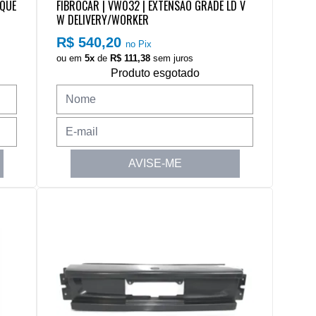
OQUE
FIBROCAR | VW032 | EXTENSAO GRADE LD V
W DELIVERY/WORKER
R$ 540,20
no Pix
ou em
5x
de
R$ 111,38
sem juros
Produto esgotado
AVISE-ME