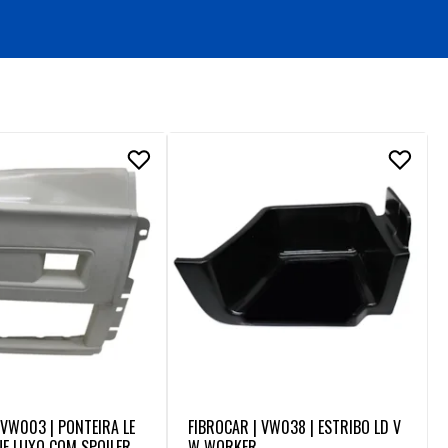
 VW003 | PONTEIRA LE
FIBROCAR | VW038 | ESTRIBO LD V
E LUXO COM SPOILER V
W WORKER