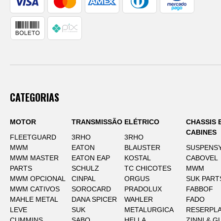
CATEGORIAS
MOTOR
TRANSMISSÃO
ELÉTRICO
CHASSIS 
CABINES
FLEETGUARD
3RHO
3RHO
MWM
EATON
BLAUSTER
SUSPENS
MWM MASTER
EATON EAP
KOSTAL
CABOVEL
PARTS
SCHULZ
TC CHICOTES
MWM
MWM OPCIONAL
CINPAL
ORGUS
SUK PART
MWM CATIVOS
SOROCARD
PRADOLUX
FABBOF
MAHLE METAL
DANA SPICER
WAHLER
FADO
LEVE
SUK
METALURGICA
RESERPLA
CUMMINS
SABO
HELLA
ZINNI & G