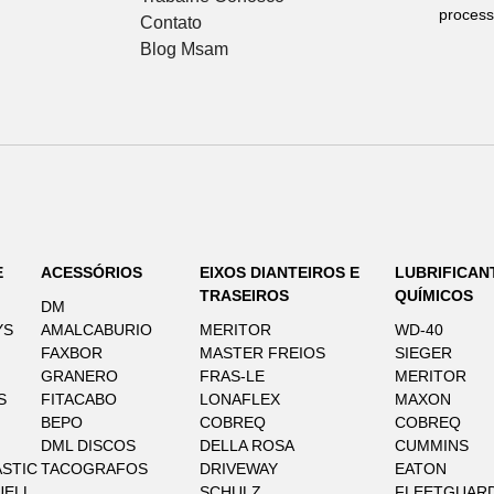
process
Contato
Blog Msam
E
ACESSÓRIOS
EIXOS DIANTEIROS E
LUBRIFICAN
TRASEIROS
QUÍMICOS
DM
YS
AMALCABURIO
MERITOR
WD-40
FAXBOR
MASTER FREIOS
SIEGER
GRANERO
FRAS-LE
MERITOR
S
FITACABO
LONAFLEX
MAXON
BEPO
COBREQ
COBREQ
DML DISCOS
DELLA ROSA
CUMMINS
STIC
TACOGRAFOS
DRIVEWAY
EATON
UELL
SCHULZ
FLEETGUAR