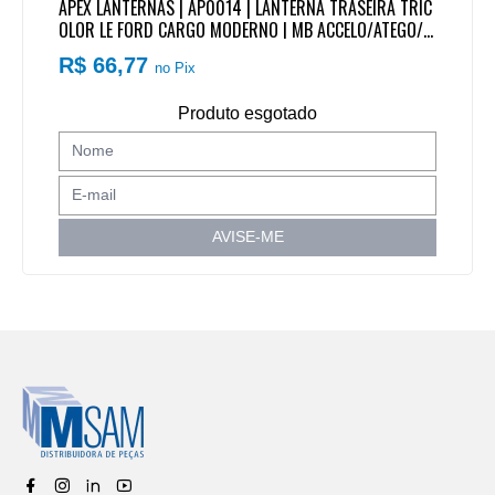
APEX LANTERNAS | AP0014 | LANTERNA TRASEIRA TRIC
OLOR LE FORD CARGO MODERNO | MB ACCELO/ATEGO/H
PN (COM VIGIA/LUZ PLACA) (COM CONECTOR/PLUG RET
R$ 66,77
no Pix
ANGULAR 5 VIAS)
Produto esgotado
AVISE-ME