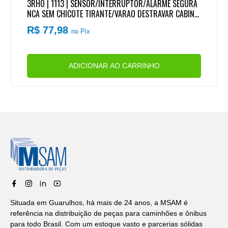
3RHO | 1113 | SENSOR/INTERRUPTOR/ALARME SEGURA
NCA SEM CHICOTE TIRANTE/VARAO DESTRAVAR CABINE
VW CONSTELLATION 2006 A 2015 | FORD CARGO NOVO
R$ 77,98
no Pix
PANDA (2012..) (USE CHICOTE TC1021516 OU ETE5814)
ADICIONAR AO CARRINHO
Situada em Guarulhos, há mais de 24 anos, a MSAM é
referência na distribuição de peças para caminhões e ônibus
para todo Brasil. Com um estoque vasto e parcerias sólidas