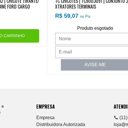
32 | CHICOTE TIRANTE/
TC CHICOTES | TC9003091 | CONJUNTO 2
INE FORD CARGO
XTRATORES TERMINAIS
R$ 59,07
no Pix
Produto esgotado
AO CARRINHO
AVISE-ME
EMPRESA
ATEND
 a
s
Empresa
(11)
Distribuidora Autorizada
loja@