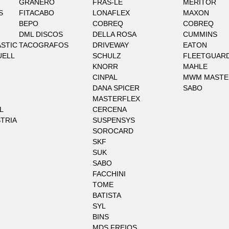
GRANERO
FRAS-LE
MERITOR
S
FITACABO
LONAFLEX
MAXON
BEPO
COBREQ
COBREQ
DML DISCOS
DELLA ROSA
CUMMINS
STIC
TACOGRAFOS
DRIVEWAY
EATON
UELL
SCHULZ
FLEETGUAR
KNORR
MAHLE
CINPAL
MWM MASTE
DANA SPICER
SABO
MASTERFLEX
L
CERCENA
STRIA
SUSPENSYS
SOROCARD
SKF
SUK
SABO
FACCHINI
TOME
BATISTA
SYL
BINS
MDS FREIOS