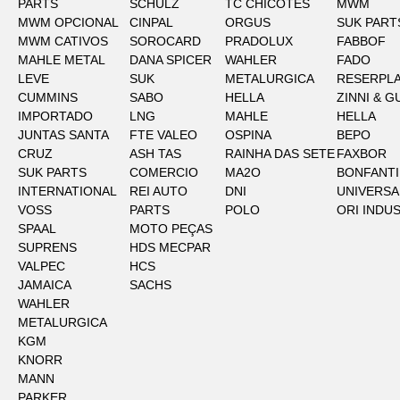
PARTS
SCHULZ
TC CHICOTES
MWM
MWM OPCIONAL
CINPAL
ORGUS
SUK PART
MWM CATIVOS
SOROCARD
PRADOLUX
FABBOF
MAHLE METAL
DANA SPICER
WAHLER
FADO
LEVE
SUK
METALURGICA
RESERPLA
CUMMINS
SABO
HELLA
ZINNI & G
IMPORTADO
LNG
MAHLE
HELLA
JUNTAS SANTA
FTE VALEO
OSPINA
BEPO
CRUZ
ASH TAS
RAINHA DAS SETE
FAXBOR
SUK PARTS
COMERCIO
MA2O
BONFANTI
INTERNATIONAL
REI AUTO
DNI
UNIVERSA
VOSS
PARTS
POLO
ORI INDU
SPAAL
MOTO PEÇAS
SUPRENS
HDS MECPAR
VALPEC
HCS
JAMAICA
SACHS
WAHLER
METALURGICA
KGM
KNORR
MANN
PARKER