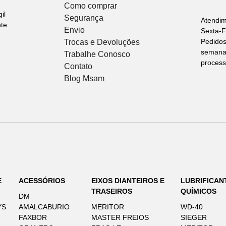
Como comprar
il
Segurança
Atendi
te.
Envio
Sexta-F
Pedidos
Trocas e Devoluções
semana 
Trabalhe Conosco
process
Contato
Blog Msam
E
ACESSÓRIOS
EIXOS DIANTEIROS E
LUBRIFICAN
TRASEIROS
QUÍMICOS
DM
YS
AMALCABURIO
MERITOR
WD-40
FAXBOR
MASTER FREIOS
SIEGER