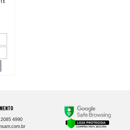
1 E
IMENTO
 2085 4990
msam.com.br