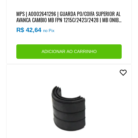
MPS | A0002641296 | GUARDA PO/COIFA SUPERIOR AL
AVANCA CAMBIO MB FPN 1215C/2423/2428 | MB ONIBU
S OH1417/1718M | MB ATEGO (COR PRETA) (COM BASE/
R$ 42,64
no Pix
ARO A9736831508)
ADICIONAR AO CARRINHO