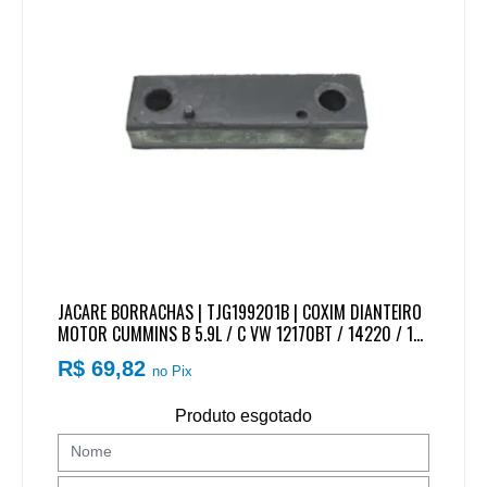
JACARE BORRACHAS | TJG199201B | COXIM DIANTEIRO
MOTOR CUMMINS B 5.9L / C VW 12170BT / 14220 / 161
70 / 16220 / 24220 / 35300 / BUS 16180CO / 16210C
R$ 69,82
no Pix
O /
Produto esgotado