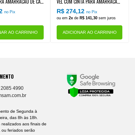
ARA AMARRACAO DE CAR
VEL COM CINTA PARA AMARRACAO
ONELADAS (50MM) (SIST
DE CARGA 10 TONELADAS (50MM X
82
R$ 274,12
no Pix
no Pix
9 METROS) (SISTEMA J) (COR LARA
ou em
2x
de
R$ 141,30
sem juros
NJA)
NAR AO CARRINHO
ADICIONAR AO CARRINHO
IMENTO
 2085 4990
msam.com.br
mento de Segunda à
eira, das 8h às 18h.
 realizados aos finais de
ou feriados serão