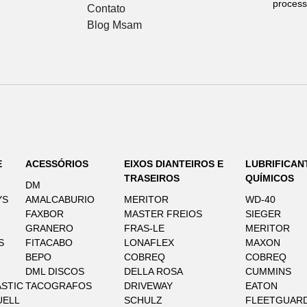
process
Contato
Blog Msam
E
ACESSÓRIOS
EIXOS DIANTEIROS E
LUBRIFICAN
TRASEIROS
QUÍMICOS
DM
YS
AMALCABURIO
MERITOR
WD-40
FAXBOR
MASTER FREIOS
SIEGER
GRANERO
FRAS-LE
MERITOR
S
FITACABO
LONAFLEX
MAXON
BEPO
COBREQ
COBREQ
DML DISCOS
DELLA ROSA
CUMMINS
STIC
TACOGRAFOS
DRIVEWAY
EATON
UELL
SCHULZ
FLEETGUAR