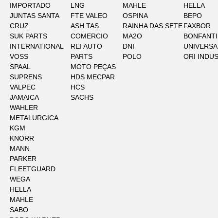
IMPORTADO
LNG
MAHLE
HELLA
JUNTAS SANTA
FTE VALEO
OSPINA
BEPO
CRUZ
ASH TAS
RAINHA DAS SETE
FAXBOR
SUK PARTS
COMERCIO
MA2O
BONFANTI
INTERNATIONAL
REI AUTO
DNI
UNIVERSA
VOSS
PARTS
POLO
ORI INDU
SPAAL
MOTO PEÇAS
SUPRENS
HDS MECPAR
VALPEC
HCS
JAMAICA
SACHS
WAHLER
METALURGICA
KGM
KNORR
MANN
PARKER
FLEETGUARD
WEGA
HELLA
MAHLE
SABO