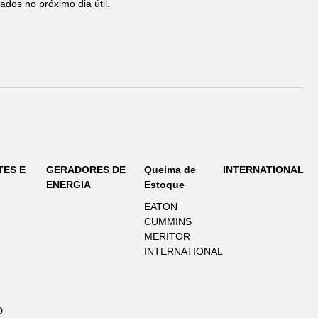
ados no próximo dia útil.
TES E
GERADORES DE
Queima de
INTERNATIONAL
ENERGIA
Estoque
EATON
CUMMINS
MERITOR
INTERNATIONAL
D