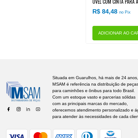
OVEL COM CINTA PARA
O DE CARGA 5 TONELA
R$ 84,48
no Pix
X 9 METROS) (SISTEMA 
ANJA)
ADICIONAR AO CA
Situada em Guarulhos, há mais de 24 anos,
MSAM é referência na distribuição de peça
para caminhões e ônibus para todo Brasil.
Com um estoque vasto e parcerias sólidas
com as principais marcas do mercado,
oferecemos atendimento personalizado e ág
para atender às necessidades de cada clien