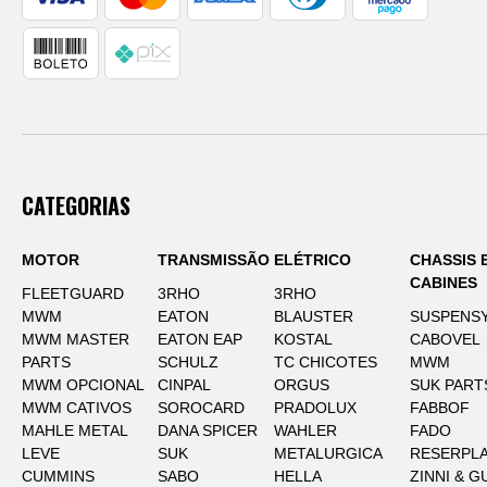
CATEGORIAS
MOTOR
TRANSMISSÃO
ELÉTRICO
CHASSIS 
CABINES
FLEETGUARD
3RHO
3RHO
MWM
EATON
BLAUSTER
SUSPENS
MWM MASTER
EATON EAP
KOSTAL
CABOVEL
PARTS
SCHULZ
TC CHICOTES
MWM
MWM OPCIONAL
CINPAL
ORGUS
SUK PART
MWM CATIVOS
SOROCARD
PRADOLUX
FABBOF
MAHLE METAL
DANA SPICER
WAHLER
FADO
LEVE
SUK
METALURGICA
RESERPLA
CUMMINS
SABO
HELLA
ZINNI & G