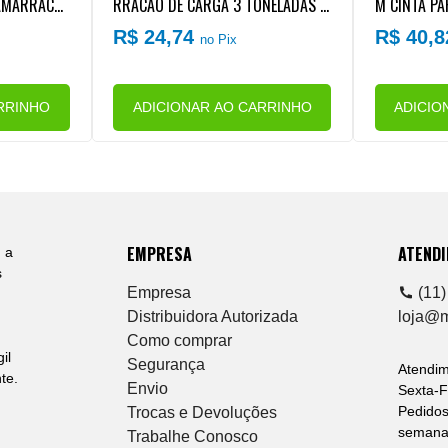
 AMARRACA
RRACAO DE CARGA 3 TONELADAS (
M CINTA P
DAS (50MM
50MM X 9 METROS) (SISTEMA J) (C
GA 3 E 5 T
R$ 24,74
R$ 40,
no Pix
J) (COR LAR
OR LARANJA)
EMA J)
RRINHO
ADICIONAR AO CARRINHO
ADICIO
EMPRESA
ATEND
 a
s
Empresa
(11)
Distribuidora Autorizada
loja@
Como comprar
il
Segurança
Atendi
te.
Envio
Sexta-F
Pedidos
Trocas e Devoluções
semana 
Trabalhe Conosco