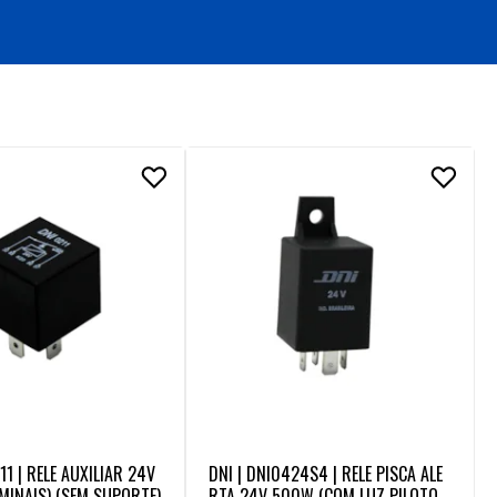
11 | RELE AUXILIAR 24V
DNI | DNI0424S4 | RELE PISCA ALE
MINAIS) (SEM SUPORTE)
RTA 24V 500W (COM LUZ PILOTO)