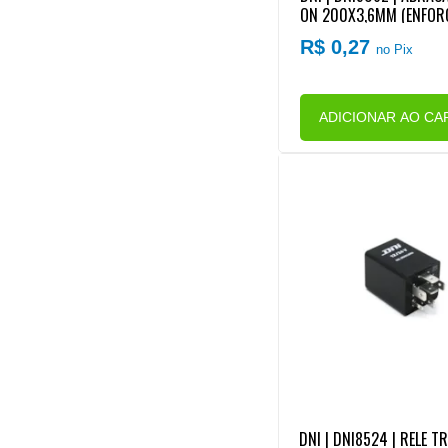
ON 200X3,6MM (ENFOR
R$ 0,27
no Pix
ADICIONAR AO CA
DNI | DNI8524 | RELE T