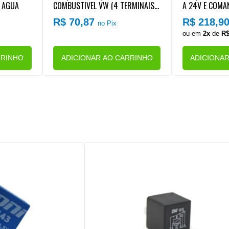
A AGUA
COMBUSTIVEL VW (4 TERMINAIS)
A 24V E COMA
(SEM SUPORTE)
OR PARABRISA
R$ 70,87
R$ 218,9
no Pix
(COM SUPORTE
ou em
2x
de
R$
RRINHO
ADICIONAR AO CARRINHO
ADICIONA