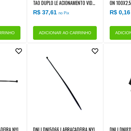
TAO DUPLO LE ACIONAMENTO VIDR
ON 100X2,
O ELETRICO VW
R$ 37,61
R$ 0,1
no Pix
RRINHO
ADICIONAR AO CARRINHO
ADICIO
ADEIRA NYL
DNI | DNI5066 | ABRACADEIRA NYL
DNI | DNI81