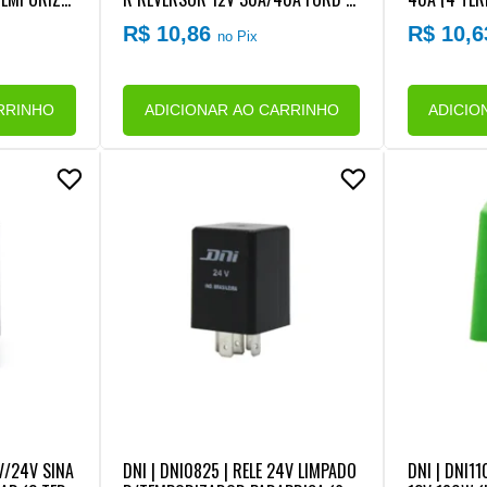
 VW (4 TER
TERMINAIS)
R$ 10,86
R$ 10,
no Pix
)
RRINHO
ADICIONAR AO CARRINHO
ADICIO
2V/24V SINA
DNI | DNI0825 | RELE 24V LIMPADO
DNI | DNI11