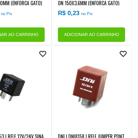
50MM (ENFORCA GATO)
ON 150X3.6MM (ENFORCA GATO)
6
R$ 0,23
no Pix
no Pix
NAR AO CARRINHO
ADICIONAR AO CARRINHO
53 | RELE 12V/24V SINA
DNI | DNI8158 | RELE JUMPER PONT