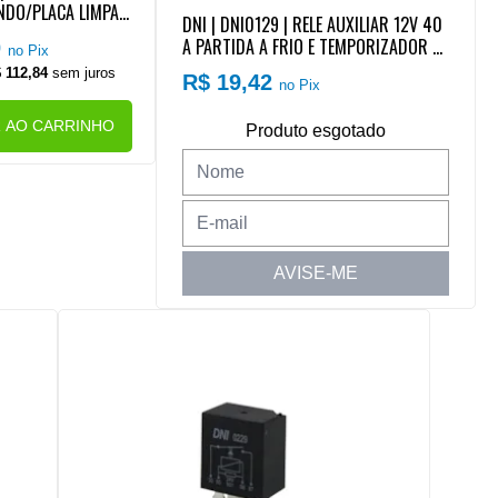
NDO/PLACA LIMPAD
DNI | DNI0129 | RELE AUXILIAR 12V 40
 MB (18 TERMINAIS
A PARTIDA A FRIO E TEMPORIZADOR A
0
no Pix
)
R CONDICIONADO VW (4 TERMINAIS) (
 112,84
sem juros
R$ 19,42
no Pix
SEM SUPORTE)
R AO CARRINHO
Produto esgotado
AVISE-ME