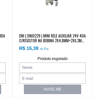
/30A
DNI | DNI0229 | MINI RELE AUXILIAR 24V 40A
C/RESISTOR NA BOBINA 2X4,8MM+2X6,3MM
(4 TERMINAIS) SEM SUPORTE VW
R$ 15,39
no Pix
Produto esgotado
AVISE-ME