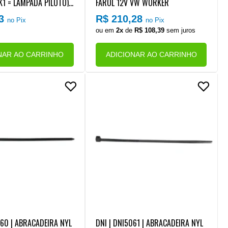
K1 = LAMPADA PILOTO) (
FAROL 12V VW WORKER
S) (SEM SUPORTE) (30X
63
R$ 210,28
no Pix
no Pix
ou em
2x
de
R$ 108,39
sem juros
NAR AO CARRINHO
ADICIONAR AO CARRINHO
060 | ABRACADEIRA NYL
DNI | DNI5061 | ABRACADEIRA NYL