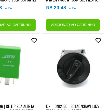
(4 TERMINAIS) (COM SUPORTE)
63
R$ 20,48
no Pix
no Pix
NAR AO CARRINHO
ADICIONAR AO CARRINHO
06 | RELE PISCA ALERTA
DNI | DNI2150 | BOTAO/CHAVE LUZ/