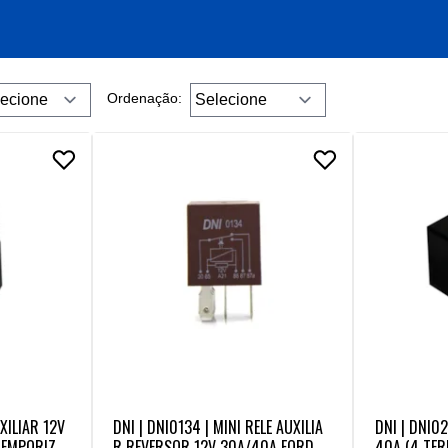
Ordenação:
UXILIAR 12V
DNI | DNI0134 | MINI RELE AUXILIA
DNI | DNI02
 TEMPORIZA
R REVERSOR 12V 30A/40A FORD (5
40A (4 TER