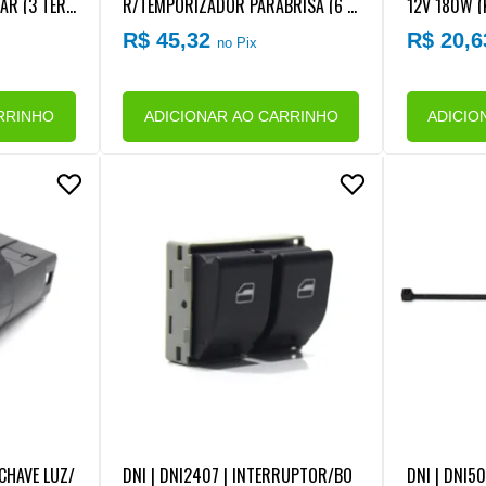
AR (3 TER
R/TEMPORIZADOR PARABRISA (6 T
12V 180W (
ERMINAIS) (SEM SUPORTE) FORD/V
4 TERMINAI
R$ 45,32
R$ 20,
no Pix
W
30X40MM)
RRINHO
ADICIONAR AO CARRINHO
ADICIO
/CHAVE LUZ/
DNI | DNI2407 | INTERRUPTOR/BO
DNI | DNI5