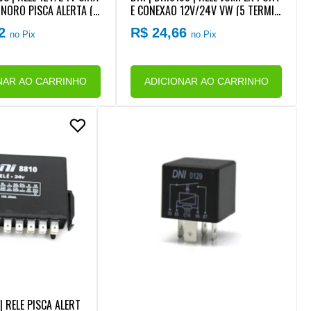
NORO PISCA ALERTA (3
E CONEXAO 12V/24V VW (5 TERMIN
AIS) (SEM SUPORTE)
62
R$ 24,66
no Pix
no Pix
NAR AO CARRINHO
ADICIONAR AO CARRINHO
| RELE PISCA ALERT