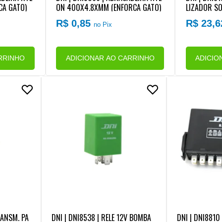
CA GATO)
ON 400X4.8XMM (ENFORCA GATO)
LIZADOR SO
TERMINAIS)
R$ 0,85
R$ 23,
no Pix
RRINHO
ADICIONAR AO CARRINHO
ADICIO
RANSM. PA
DNI | DNI8538 | RELE 12V BOMBA
DNI | DNI8810 